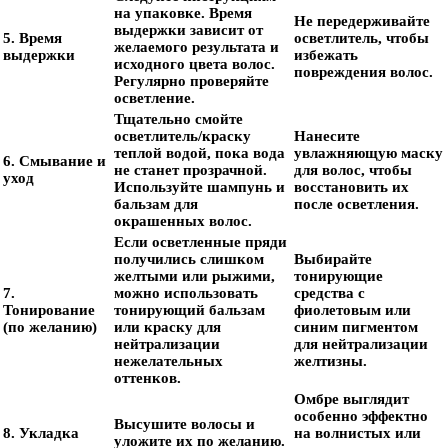
на упаковке. Время
Не передерживайте
выдержки зависит от
5. Время
осветлитель, чтобы
желаемого результата и
выдержки
избежать
исходного цвета волос.
повреждения волос.
Регулярно проверяйте
осветление.
Тщательно смойте
осветлитель/краску
Нанесите
теплой водой, пока вода
увлажняющую маску
6. Смывание и
не станет прозрачной.
для волос, чтобы
уход
Используйте шампунь и
восстановить их
бальзам для
после осветления.
окрашенных волос.
Если осветленные пряди
получились слишком
Выбирайте
желтыми или рыжими,
тонирующие
7.
можно использовать
средства с
Тонирование
тонирующий бальзам
фиолетовым или
(по желанию)
или краску для
синим пигментом
нейтрализации
для нейтрализации
нежелательных
желтизны.
оттенков.
Омбре выглядит
особенно эффектно
Высушите волосы и
8. Укладка
на волнистых или
уложите их по желанию.