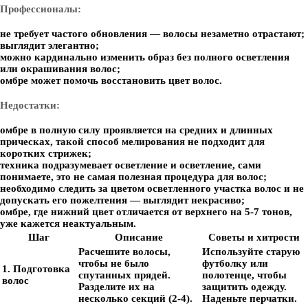
Профессионалы:
не требует частого обновления — волосы незаметно отрастают;
выглядит элегантно;
можно кардинально изменить образ без полного осветления
или окрашивания волос;
омбре может помочь восстановить цвет волос.
Недостатки:
омбре в полную силу проявляется на средних и длинных
прическах, такой способ мелирования не подходит для
коротких стрижек;
техника подразумевает осветление и осветление, сами
понимаете, это не самая полезная процедура для волос;
необходимо следить за цветом осветленного участка волос и не
допускать его пожелтения — выглядит некрасиво;
омбре, где нижний цвет отличается от верхнего на 5-7 тонов,
уже кажется неактуальным.
Шаг
Описание
Советы и хитрости
Расчешите волосы,
Используйте старую
чтобы не было
футболку или
1. Подготовка
спутанных прядей.
полотенце, чтобы
волос
Разделите их на
защитить одежду.
несколько секций (2-4).
Наденьте перчатки.