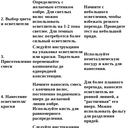
Определитесь с
желаемым оттенком
Начните с
омбре. Для светлых
небольшого
волос можно
осветления, чтобы
2. Выбор цвета
использовать
избежать резкого
и осветлителя
осветлитель на 1-2 тона
перехода. Проведите
светлее. Для темных
тест на небольшой
волос потребуется более
пряди.
сильный осветлитель.
Следуйте инструкциям
на упаковке осветлителя
Используйте
3.
или краски. Тщательно
неметаллическую
Приготовление
перемешайте
посуду и кисть для
смеси
компоненты до
нанесения.
однородной
консистенции.
Для более плавного
Начните наносить смесь
перехода, наносите
с кончиков волос,
осветлитель не
постепенно поднимаясь
4. Нанесение
ровной линией, а
вверх до желаемой
осветлителя/
“растягивая” его
линии омбре.
краски
вверх. Можно
Используйте кисть для
использовать фольгу
равномерного
для разделения
распределения.
прядей.
Следуйте инструкциям