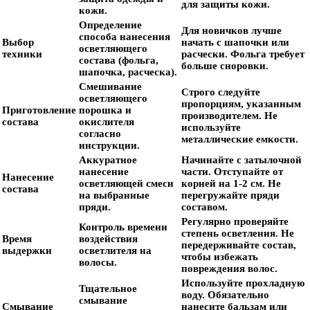
для защиты кожи.
кожи.
Определение
Для новичков лучше
способа нанесения
Выбор
начать с шапочки или
осветляющего
техники
расчески. Фольга требует
состава (фольга,
больше сноровки.
шапочка, расческа).
Смешивание
Строго следуйте
осветляющего
пропорциям, указанным
Приготовление
порошка и
производителем. Не
состава
окислителя
используйте
согласно
металлические емкости.
инструкции.
Аккуратное
Начинайте с затылочной
нанесение
части. Отступайте от
Нанесение
осветляющей смеси
корней на 1-2 см. Не
состава
на выбранные
перегружайте пряди
пряди.
составом.
Регулярно проверяйте
Контроль времени
степень осветления. Не
Время
воздействия
передерживайте состав,
выдержки
осветлителя на
чтобы избежать
волосы.
повреждения волос.
Используйте прохладную
Тщательное
воду. Обязательно
смывание
Смывание
нанесите бальзам или