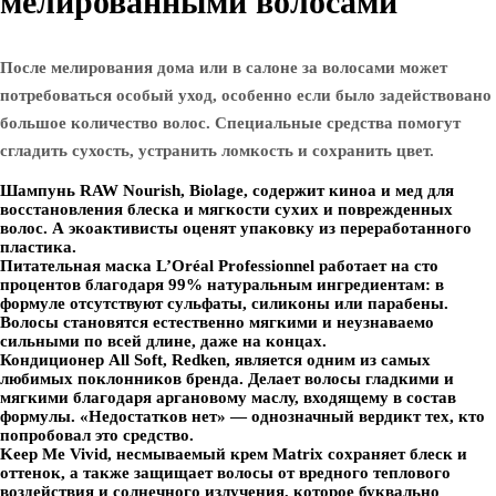
мелированными волосами
После мелирования дома или в салоне за волосами может
потребоваться особый уход, особенно если было задействовано
большое количество волос. Специальные средства помогут
сгладить сухость, устранить ломкость и сохранить цвет.
Шампунь RAW Nourish, Biolage, содержит киноа и мед для
восстановления блеска и мягкости сухих и поврежденных
волос. А экоактивисты оценят упаковку из переработанного
пластика.
Питательная маска L’Oréal Professionnel работает на сто
процентов благодаря 99% натуральным ингредиентам: в
формуле отсутствуют сульфаты, силиконы или парабены.
Волосы становятся естественно мягкими и неузнаваемо
сильными по всей длине, даже на концах.
Кондиционер All Soft, Redken, является одним из самых
любимых поклонников бренда. Делает волосы гладкими и
мягкими благодаря аргановому маслу, входящему в состав
формулы. «Недостатков нет» — однозначный вердикт тех, кто
попробовал это средство.
Keep Me Vivid, несмываемый крем Matrix сохраняет блеск и
оттенок, а также защищает волосы от вредного теплового
воздействия и солнечного излучения, которое буквально