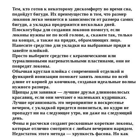
Тем, кто готов к некоторому дискомфорту во время сна,
подойдут бигуди. Их преимущество в том, что размер
локонов легко меняется в зависимости от размера самих
бигуди, а укладка продержится несколько дней.
Плоскогубцы для создания локонов помогут, если
локоны нужны не по всей голове, а, скажем так, только
на концах, а также на прядях, обрамляющих лицо.
Нанесите средство для укладки на выбранные пряди и
завейте плойкой.
Просто выберите средство с керамическими или
турмалиновыми нагревательными пластинами, они не
повредят локоны.
Обычная круглая плойка с современной отделкой и
функцией ионизации поможет завить локоны по всей
длине от корней до кончиков, создавая идеальные волны
нужного размера.
Щипцы для завивки — лучшие друзья длинноволосых
красавиц, если они мечтают о маленьких кудряшках.
Лучше организовать это мероприятие в воскресенье
вечером, с укладкой придется повозиться, но кудри не
пропадут ни на следующее утро, ни даже на следующий
день.
Фены и расчески создают роскошные короткие локоны,
которые отлично смотрятся с любым вечерним нарядом.
Недостаток этого метода — хрупкость фасона. Но как