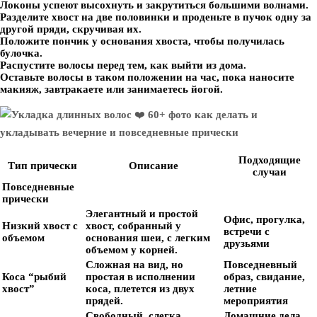
Локоны успеют высохнуть и закрутиться большими волнами.
Разделите хвост на две половинки и проденьте в пучок одну за
другой пряди, скручивая их.
Положите пончик у основания хвоста, чтобы получилась
булочка.
Распустите волосы перед тем, как выйти из дома.
Оставьте волосы в таком положении на час, пока наносите
макияж, завтракаете или занимаетесь йогой.
Подходящие
Тип прически
Описание
случаи
Повседневные
прически
Элегантный и простой
Офис, прогулка,
Низкий хвост с
хвост, собранный у
встречи с
объемом
основания шеи, с легким
друзьями
объемом у корней.
Сложная на вид, но
Повседневный
Коса “рыбий
простая в исполнении
образ, свидание,
хвост”
коса, плетется из двух
летние
прядей.
мероприятия
Свободный, слегка
Домашние дела,