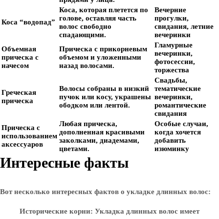
Коса, которая плетется по
Вечерние
голове, оставляя часть
прогулки,
Коса “водопад”
волос свободно
свидания, летние
спадающими.
вечеринки
Гламурные
Объемная
Прическа с прикорневым
вечеринки,
прическа с
объемом и уложенными
фотосессии,
начесом
назад волосами.
торжества
Свадьбы,
Волосы собраны в низкий
тематические
Греческая
пучок или косу, украшены
вечеринки,
прическа
ободком или лентой.
романтические
свидания
Любая прическа,
Особые случаи,
Прическа с
дополненная красивыми
когда хочется
использованием
заколками, диадемами,
добавить
аксессуаров
цветами.
изюминку
Интересные факты
Вот несколько интересных фактов о укладке длинных волос:
Исторические корни
: Укладка длинных волос имеет