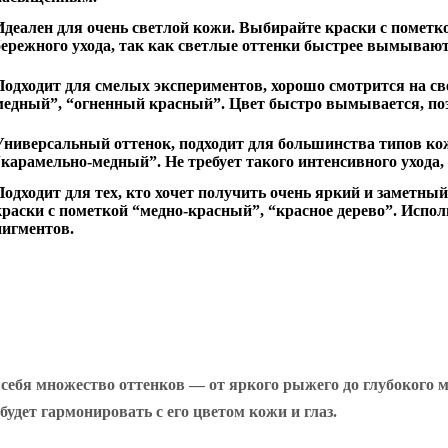
Идеален для очень светлой кожи. Выбирайте краски с пометк
бережного ухода, так как светлые оттенки быстрее вымываю
Подходит для смелых экспериментов, хорошо смотрится на с
медный”, “огненный красный”. Цвет быстро вымывается, поэ
Универсальный оттенок, подходит для большинства типов ко
“карамельно-медный”. Не требует такого интенсивного ухода,
Подходит для тех, кто хочет получить очень яркий и заметны
краски с пометкой “медно-красный”, “красное дерево”. Испо
пигментов.
 себя множество оттенков — от яркого рыжего до глубокого 
удет гармонировать с его цветом кожи и глаз.