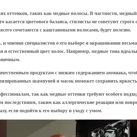
х оттенков, таких как медные волосы. В частности, медный
о касается цветового баланса, стилисты не советуют строго
всего сочетаются с каштановыми волосами, будет полезно.
, и мнения специалистов о его выборе и окрашивании весьма
 и естественный цвет волос. Например, медные тона идеальн
моничным.
качественным продуктам с низким содержанием аммиака, что
лизированных шампуней и масок поможет сохранить яркость ц
фессионалам, так как медные оттенки требуют особого подход
 последствиям, таким как аллергические реакции или повре
у, если подойти к его выбору и уходу с умом.