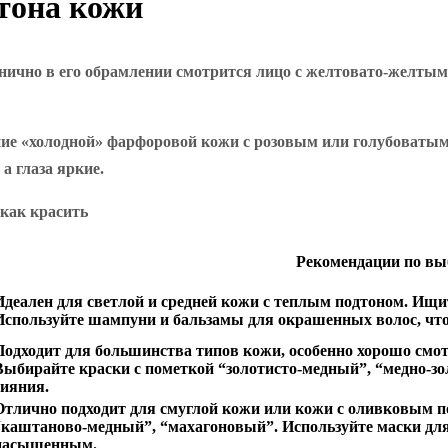
тона кожи
нично в его обрамлении смотрится лицо с желтовато-желтым 
ние «холодной» фарфоровой кожи с розовым или голубоваты
а глаза яркие.
Рекомендации по выб
Идеален для светлой и средней кожи с теплым подтоном. Ищи
Используйте шампуни и бальзамы для окрашенных волос, что
Подходит для большинства типов кожи, особенно хорошо смо
Выбирайте краски с пометкой “золотисто-медный”, “медно-зо
сияния.
Отлично подходит для смуглой кожи или кожи с оливковым п
“каштаново-медный”, “махагоновый”. Используйте маски для
насыщенным.