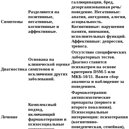
галлюцинации, бред,
дезорганизованная речь/
Разделяются на
поведение.
Негативные:
позитивные,
апатия, ангедония, алогия,
Симптомы
негативные,
асоциальность.
когнитивные и
Когнитивные:
нарушения
аффективные.
памяти, внимания,
исполнительных функций.
Аффективные:
депрессия,
тревога.
Отсутствие специфических
лабораторных тестов.
Основана на
Диагноз ставится
клинической оценке
психиатром на основе
Диагностика
симптомов и
критериев DSM-5 или
исключении других
МКБ-10/11. Важен сбор
заболеваний.
анамнеза и наблюдение за
поведением.
Фармакотерапия:
антипсихотические
препараты (первого и
Комплексный
второго поколения).
подход,
Психосоциальные
включающий
Лечение
интервенции:
психотерапия
фармакотерапию и
(когнитивно-
психосоциальные
поведенческая, семейная),