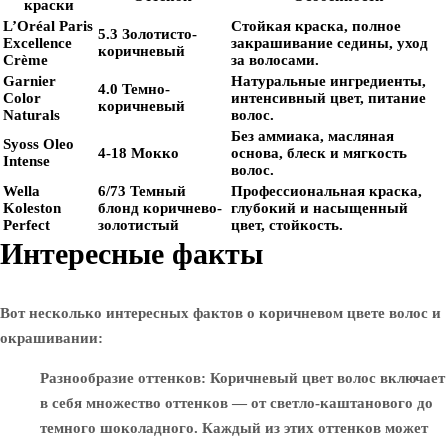
краски
L’Oréal Paris
Стойкая краска, полное
5.3 Золотисто-
Excellence
закрашивание седины, уход
коричневый
Crème
за волосами.
Garnier
Натуральные ингредиенты,
4.0 Темно-
Color
интенсивный цвет, питание
коричневый
Naturals
волос.
Без аммиака, масляная
Syoss Oleo
4-18 Мокко
основа, блеск и мягкость
Intense
волос.
Wella
6/73 Темный
Профессиональная краска,
Koleston
блонд коричнево-
глубокий и насыщенный
Perfect
золотистый
цвет, стойкость.
Интересные факты
Вот несколько интересных фактов о коричневом цвете волос и
окрашивании:
Разнообразие оттенков
: Коричневый цвет волос включает
в себя множество оттенков — от светло-каштанового до
темного шоколадного. Каждый из этих оттенков может