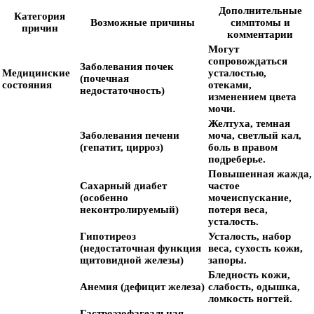
Дополнительные
Категория
Возможные причины
симптомы и
причин
комментарии
Могут
сопровождаться
Заболевания почек
Медицинские
усталостью,
(почечная
состояния
отеками,
недостаточность)
изменением цвета
мочи.
Желтуха, темная
Заболевания печени
моча, светлый кал,
(гепатит, цирроз)
боль в правом
подреберье.
Повышенная жажда,
Сахарный диабет
частое
(особенно
мочеиспускание,
неконтролируемый)
потеря веса,
усталость.
Гипотиреоз
Усталость, набор
(недостаточная функция
веса, сухость кожи,
щитовидной железы)
запоры.
Бледность кожи,
Анемия (дефицит железа)
слабость, одышка,
ломкость ногтей.
Гастроэзофагеальная