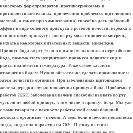
некоторых фармпрепаратов (противогрибковых и
противовоспалительных, при лечении проблем со щитовидной
железой, а также при химиотерапии) способно дать побочный
эффект в виде соленого привкуса в ротовой полости; изредка к
неприятному привкусу соли во рту может привести мигрень,
нехватка некоторых питательных веществ, эпилепсия.
Привкус йода во рту Если в организме накопился переизбыток
йода, помимо этого неприятного привкуса появится еще и
рвота, поднимется температура. Тоже самое касается
отравления йодом. Нужно обязательно сделать промывание и
затем почистить организм. При заболеваниях щитовидной
железы нередки случаи появления привкуса йода. Проблемы с
работой ЖКТ. Заболевания печени способны вызвать во рту
чуть ли не любой привкус, в том числе и привкус йода. Мы уже
с вами говорили о важности работы этой самой большой
железы в организме – печени. А ведь боли в печени появляются
тогда, когда она поражена на 70%. Потому не стоит
игнорировать подобный симптом. Привкус йода во рту