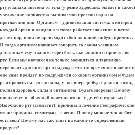
рту и запаха ацетона от тела (у резко худеющих бывает и такое)
увеличение количества выпиваемой простой воды на
протяжении дня. Организм – удивительная система, в которой
каждый орган и каждая клеточка работает слаженно и четко
до тех пор, пока не происходит сбой по какой-нибудь причине.
И тогда организм начинает говорить со своим хозяином
доступным ему языком: через боль, высыпания и привкус во
рту. Если мы научимся не только морщиться и терпеливо
переносить дискомфорт в надежде, что это временное явление и
оно само пройдет, но подружимся со своим организмом и будем
реагировать на его сигналы, у нас впереди будет долгая жизнь,
полная здоровья, силы и оптимизма! Будьте здоровы! Почему
появляется необычный налет на языке у детей и взрослых?
Язвочки во рту (стоматит): причины и лечение Географический
язык: причины, симптомы, лечение Почему многие так любят
есть мел? Почему наc так тянет на какой-то определенный
продукт?