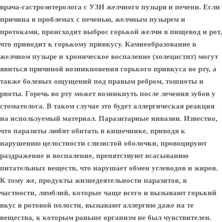
врача-гастроэнтеролога с УЗИ желчного пузыря и печени. Если
причина в проблемах с печенью, желчным пузырем и
протоками, происходит выброс горькой желчи в пищевод и рот,
что приводит к горькому привкусу. Камнеобразование в
желчном пузыре и хроническое воспаление (холецистит) могут
явиться причиной возникновения горького привкуса во рту, а
также болевых ощущений под правым ребром, тошноты и
рвоты. Горечь во рту может возникнуть после лечения зубов у
стоматолога. В таком случае это будет аллергическая реакция
на используемый материал. Паразитарные инвазии. Известно,
что паразиты любят обитать в кишечнике, приводя к
нарушению целостности слизистой оболочки, провоцируют
раздражение и воспаление, препятствуют всасыванию
питательных веществ, что нарушает обмен углеводов и жиров.
К тому же, продукты жизнедеятельности паразитов, в
частности, лямблий, которые чаще всего и вызывают горький
вкус в ротовой полости, вызывают аллергию даже на те
вещества, к которым раньше организм не был чувствителен.