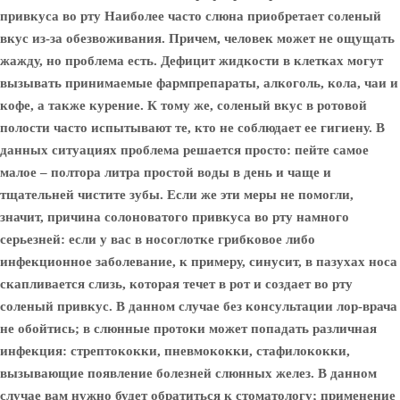
привкуса во рту Наиболее часто слюна приобретает соленый
вкус из-за обезвоживания. Причем, человек может не ощущать
жажду, но проблема есть. Дефицит жидкости в клетках могут
вызывать принимаемые фармпрепараты, алкоголь, кола, чаи и
кофе, а также курение. К тому же, соленый вкус в ротовой
полости часто испытывают те, кто не соблюдает ее гигиену. В
данных ситуациях проблема решается просто: пейте самое
малое – полтора литра простой воды в день и чаще и
тщательней чистите зубы. Если же эти меры не помогли,
значит, причина солоноватого привкуса во рту намного
серьезней: если у вас в носоглотке грибковое либо
инфекционное заболевание, к примеру, синусит, в пазухах носа
скапливается слизь, которая течет в рот и создает во рту
соленый привкус. В данном случае без консультации лор-врача
не обойтись; в слюнные протоки может попадать различная
инфекция: стрептококки, пневмококки, стафилококки,
вызывающие появление болезней слюнных желез. В данном
случае вам нужно будет обратиться к стоматологу; применение