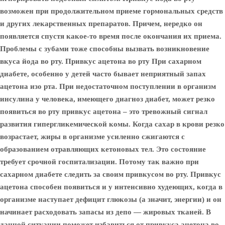
возможен при продолжительном приеме гормональных средств
и других лекарственных препаратов. Причем, нередко он
появляется спустя какое-то время после окончания их приема.
Проблемы с зубами тоже способны вызвать возникновение
вкуса йода во рту. Привкус ацетона во рту При сахарном
диабете, особенно у детей часто бывает неприятный запах
ацетона изо рта. При недостаточном поступлении в организм
инсулина у человека, имеющего диагноз диабет, может резко
появиться во рту привкус ацетона – это тревожный сигнал
развития гипергликемической комы. Когда сахар в крови резко
возрастает, жиры в организме усиленно сжигаются с
образованием отравляющих кетоновых тел. Это состояние
требует срочной госпитализации. Потому так важно при
сахарном диабете следить за своим привкусом во рту. Привкус
ацетона способен появиться и у интенсивно худеющих, когда в
организме наступает дефицит глюкозы (а значит, энергии) и он
начинает расходовать запасы из депо — жировых тканей. В
данной ситуации поможет избавиться от привкуса ацетона во