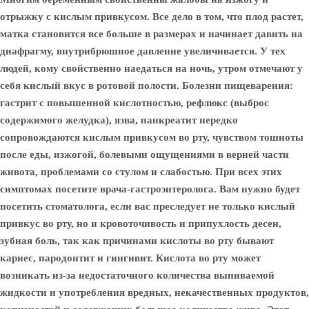
отрыжку с кислым привкусом. Все дело в том, что плод растет,
матка становится все больше в размерах и начинает давить на
диафрагму, внутрибрюшное давление увеличивается. У тех
людей, кому свойственно наедаться на ночь, утром отмечают у
себя кислый вкус в ротовой полости. Болезни пищеварения:
гастрит с повышенной кислотностью, рефлюкс (выброс
содержимого желудка), язва, панкреатит нередко
сопровождаются кислым привкусом во рту, чувством тошноты
после еды, изжогой, болевыми ощущениями в верней части
живота, проблемами со стулом и слабостью. При всех этих
симптомах посетите врача-гастроэнтеролога. Вам нужно будет
посетить стоматолога, если вас преследует не только кислый
привкус во рту, но и кровоточивость и припухлость десен,
зубная боль, так как причинами кислоты во рту бывают
кариес, пародонтит и гингивит. Кислота во рту может
возникать из-за недостаточного количества выпиваемой
жидкости и употребления вредных, некачественных продуктов,