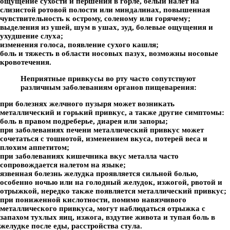
ощущение сухости и першения в горле, белый налет на
слизистой ротовой полости или миндалинах, повышенная
чувствительность к острому, соленому или горячему;
выделения из ушей, шум в ушах, зуд, болевые ощущения и
ухудшение слуха;
изменения голоса, появление сухого кашля;
боль и тяжесть в области носовых пазух, возможны носовые
кровотечения.
Неприятные привкусы во рту часто сопутствуют
различным заболеваниям органов пищеварения:
при болезнях желчного пузыря может возникать
металлический и горький привкус, а также другие симптомы:
боль в правом подреберье, диарея или запоры;
при заболеваниях печени металлический привкус может
сочетаться с тошнотой, изменением вкуса, потерей веса и
плохим аппетитом;
при заболеваниях кишечника вкус металла часто
сопровождается налетом на языке;
язвенная болезнь желудка проявляется сильной болью,
особенно ночью или на голодный желудок, изжогой, рвотой и
отрыжкой, нередко также появляется металлический привкус;
при пониженной кислотности, помимо навязчивого
металлического привкуса, могут наблюдаться отрыжка с
запахом тухлых яиц, изжога, вздутие живота и тупая боль в
желудке после еды, расстройства стула.