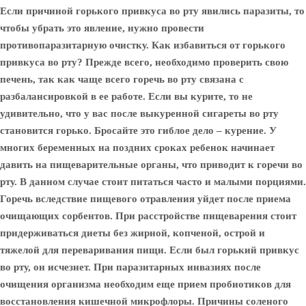
Если причиной горького привкуса во рту явились паразиты, то
чтобы убрать это явление, нужно провести
противопаразитарную очистку. Как избавиться от горького
привкуса во рту? Прежде всего, необходимо проверить свою
печень, так как чаще всего горечь во рту связана с
разбалансировкой в ее работе. Если вы курите, то не
удивительно, что у вас после выкуренной сигареты во рту
становится горько. Бросайте это гиблое дело – курение. У
многих беременных на поздних сроках ребенок начинает
давить на пищеварительные органы, что приводит к горечи во
рту. В данном случае стоит питаться часто и малыми порциями.
Горечь вследствие пищевого отравления уйдет после приема
очищающих сорбентов. При расстройстве пищеварения стоит
придерживаться диеты без жирной, копченой, острой и
тяжелой для переваривания пищи. Если был горький привкус
во рту, он исчезнет. При паразитарных инвазиях после
очищения организма необходим еще прием пробиотиков для
восстановления кишечной микрофлоры. Причины соленого