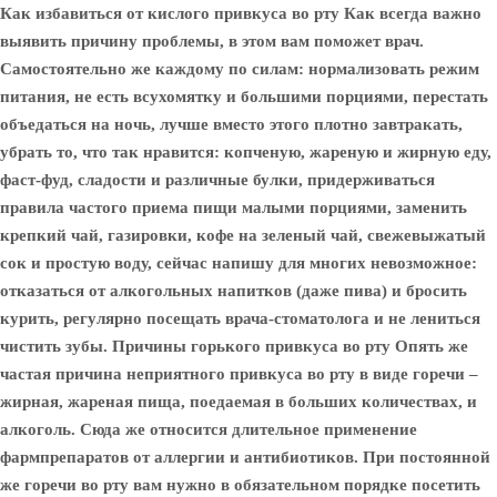
Как избавиться от кислого привкуса во рту Как всегда важно
выявить причину проблемы, в этом вам поможет врач.
Самостоятельно же каждому по силам: нормализовать режим
питания, не есть всухомятку и большими порциями, перестать
объедаться на ночь, лучше вместо этого плотно завтракать,
убрать то, что так нравится: копченую, жареную и жирную еду,
фаст-фуд, сладости и различные булки, придерживаться
правила частого приема пищи малыми порциями, заменить
крепкий чай, газировки, кофе на зеленый чай, свежевыжатый
сок и простую воду, сейчас напишу для многих невозможное:
отказаться от алкогольных напитков (даже пива) и бросить
курить, регулярно посещать врача-стоматолога и не лениться
чистить зубы. Причины горького привкуса во рту Опять же
частая причина неприятного привкуса во рту в виде горечи –
жирная, жареная пища, поедаемая в больших количествах, и
алкоголь. Сюда же относится длительное применение
фармпрепаратов от аллергии и антибиотиков. При постоянной
же горечи во рту вам нужно в обязательном порядке посетить