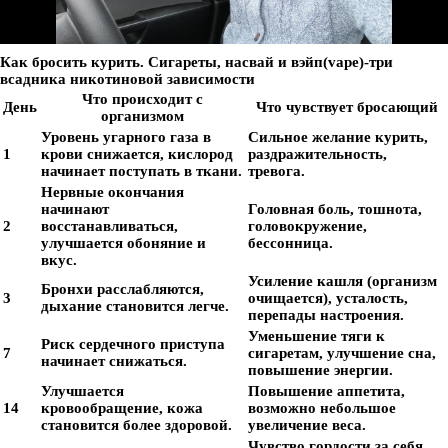
Как бросить курить. Сигареты, насвай и вэйп(vape)-три
всадника никотиновой зависимости
Что происходит с
День
Что чувствует бросающий
организмом
Уровень угарного газа в
Сильное желание курить,
1
крови снижается, кислород
раздражительность,
начинает поступать в ткани.
тревога.
Нервные окончания
начинают
Головная боль, тошнота,
2
восстанавливаться,
головокружение,
улучшается обоняние и
бессонница.
вкус.
Усиление кашля (организм
Бронхи расслабляются,
3
очищается), усталость,
дыхание становится легче.
перепады настроения.
Уменьшение тяги к
Риск сердечного приступа
7
сигаретам, улучшение сна,
начинает снижаться.
повышение энергии.
Улучшается
Повышение аппетита,
14
кровообращение, кожа
возможно небольшое
становится более здоровой.
увеличение веса.
Чувство гордости за себя,