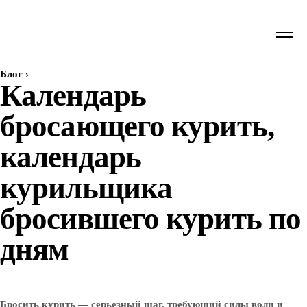
Блог
›
Календарь
бросающего курить,
календарь
курильщика
бросившего курить по
дням
Бросить курить — серьезный шаг, требующий силы воли и