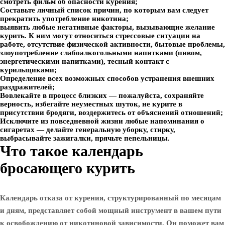
смотреть фильм об опасности курения;
Составьте личный список причин, по которым вам следует
прекратить употребление никотина;
выявить любые негативные факторы, вызывающие желание
курить. К ним могут относиться стрессовые ситуации на
работе, отсутствие физической активности, бытовые проблемы,
злоупотребление слабоалкогольными напитками (пивом,
энергетическими напитками), тесный контакт с
курильщиками;
Определение всех возможных способов устранения внешних
раздражителей;
Вовлекайте в процесс близких — пожалуйста, сохраняйте
верность, избегайте неуместных шуток, не курите в
присутствии бродяги, воздержитесь от объяснений отношений;
Исключите из повседневной жизни любые напоминания о
сигаретах — делайте генеральную уборку, стирку,
выбрасывайте зажигалки, прячьте пепельницы.
Что такое календарь
бросающего курить
Календарь отказа от курения, структурированный по месяцам
и дням, представляет собой мощный инструмент в вашем пути
к освобождению от никотиновой зависимости. Он поможет вам