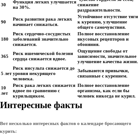
Функция легких улучшается
30
снижение
на 30%.
раздражительности.
Устойчивое отсутствие тяги
Риск развития рака легких
90
к курению, улучшение
начинает снижаться.
общего самочувствия.
Риск сердечно-сосудистых
Полное восстановление
180
заболеваний значительно
вкусовых рецепторов и
снижается.
обоняния.
Ощущение свободы от
Риск ишемической болезни
365
зависимости, значительное
сердца снижается вдвое.
улучшение качества жизни.
Риск инсульта снижается до
Забываются привычки,
5 лет
уровня некурящего
связанные с курением.
человека.
Риск рака легких снижается
Полное восстановление
10
вдвое по сравнению с
организма, как если бы
лет
курильщиком.
человек никогда не курил.
Интересные факты
Вот несколько интересных фактов о календаре бросающего
курить: