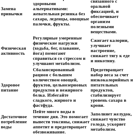
связанного с
здоровыми
оральной
Замена
альтернативами:
фиксацией, и
привычки
жевательная резинка без
обеспечивает
сахара, леденцы, овощные
организм
палочки, фрукты.
полезными
веществами.
Регулярные умеренные
Сжигает калории,
физические нагрузки
улучшает
Физическая
(ходьба, бег, плавание,
настроение,
активность
йога) помогают
снижает тягу к еде
справиться со стрессом и
и никотину.
улучшают метаболизм.
Сбалансированный
Предотвращает
рацион с большим
набор веса за счет
количеством овощей,
низкокалорийных и
Здоровое
фруктов, цельнозерновых
питательных
питание
продуктов и нежирного
продуктов,
белка. Избегайте
стабилизирует
сладкого, жирного и
уровень сахара в
фастфуда.
крови.
Пейте много воды в
Заполняет желудок,
Достаточное
течение дня. Это помогает
снижает чувство
потребление
вывести токсины, снижает
голода, ускоряет
воды
аппетит и предотвращает
метаболизм.
обезвоживание.