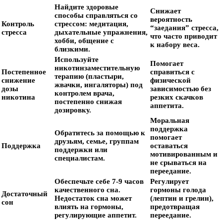
Найдите здоровые
Снижает
способы справляться со
вероятность
Контроль
стрессом: медитация,
“заедания” стресса,
стресса
дыхательные упражнения,
что часто приводит
хобби, общение с
к набору веса.
близкими.
Используйте
Помогает
никотинзаместительную
Постепенное
справиться с
терапию (пластыри,
снижение
физической
жвачки, ингаляторы) под
дозы
зависимостью без
контролем врача,
никотина
резких скачков
постепенно снижая
аппетита.
дозировку.
Моральная
поддержка
Обратитесь за помощью к
помогает
друзьям, семье, группам
Поддержка
оставаться
поддержки или
мотивированным и
специалистам.
не срываться на
переедание.
Обеспечьте себе 7-9 часов
Регулирует
качественного сна.
гормоны голода
Достаточный
Недостаток сна может
(лептин и грелин),
сон
влиять на гормоны,
предотвращая
регулирующие аппетит.
переедание.