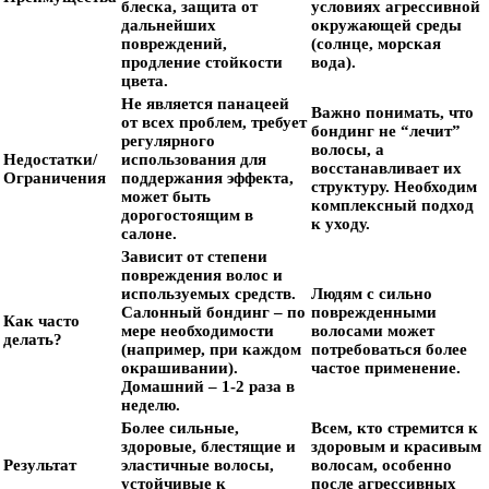
блеска, защита от
условиях агрессивной
дальнейших
окружающей среды
повреждений,
(солнце, морская
продление стойкости
вода).
цвета.
Не является панацеей
Важно понимать, что
от всех проблем, требует
бондинг не “лечит”
регулярного
волосы, а
Недостатки/
использования для
восстанавливает их
Ограничения
поддержания эффекта,
структуру. Необходим
может быть
комплексный подход
дорогостоящим в
к уходу.
салоне.
Зависит от степени
повреждения волос и
используемых средств.
Людям с сильно
Салонный бондинг – по
поврежденными
Как часто
мере необходимости
волосами может
делать?
(например, при каждом
потребоваться более
окрашивании).
частое применение.
Домашний – 1-2 раза в
неделю.
Более сильные,
Всем, кто стремится к
здоровые, блестящие и
здоровым и красивым
Результат
эластичные волосы,
волосам, особенно
устойчивые к
после агрессивных