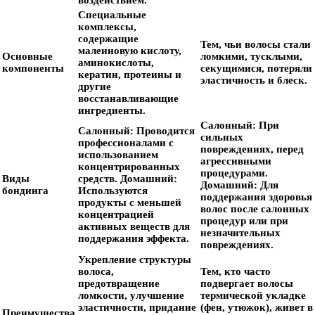
воздействием.
Специальные
комплексы,
содержащие
Тем, чьи волосы стали
малеиновую кислоту,
Основные
ломкими, тусклыми,
аминокислоты,
компоненты
секущимися, потеряли
кератин, протеины и
эластичность и блеск.
другие
восстанавливающие
ингредиенты.
Салонный:
При
Салонный:
Проводится
сильных
профессионалами с
повреждениях, перед
использованием
агрессивными
концентрированных
процедурами.
Виды
средств.
Домашний:
Домашний:
Для
бондинга
Используются
поддержания здоровья
продукты с меньшей
волос после салонных
концентрацией
процедур или при
активных веществ для
незначительных
поддержания эффекта.
повреждениях.
Укрепление структуры
волоса,
Тем, кто часто
предотвращение
подвергает волосы
ломкости, улучшение
термической укладке
эластичности, придание
(фен, утюжок), живет в
Преимущества