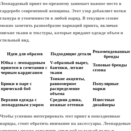
Леопардовый принт по-прежнему занимает важное место в
гардеробе современной женщины. Этот узор добавляет нотки
гламура и утонченности в любой наряд. В текущем сезоне
можно заметить разнообразие вариаций принта, включая
мягкие ткани и текстуры, которые придают одежде объем и
стильный вид.
Рекомендованные
Идеи для образов
Подходящие детали
бренды
Юбка с леопардовым
V-образный вырез,
Топовые бренды
принтом в сочетании с
бантики, легкие
сезона
черным кардиганом
ткани
Тонкие акценты,
Брюки в паре с
равномерное
Популярные
прической боб
распределение
марки
объема
Верхняя одежда с
Средняя длина,
Известные
леопардовым узором
нежные оттенки
дизайнеры
Чтобы успешно интегрировать этот принт в повседневные
наряды, стоит обратить внимание на аксессуары. Леопардовые
элементы можно дополнить стильной укладкой волос и