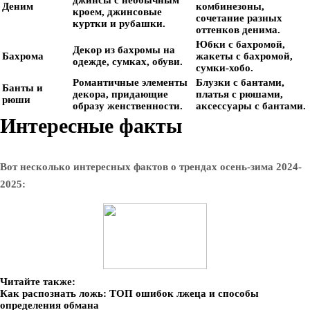
джинсы с необычным
Деним
комбинезоны,
кроем, джинсовые
сочетание разных
куртки и рубашки.
оттенков денима.
Юбки с бахромой,
Декор из бахромы на
Бахрома
жакеты с бахромой,
одежде, сумках, обуви.
сумки-хобо.
Романтичные элементы
Блузки с бантами,
Банты и
декора, придающие
платья с рюшами,
рюши
образу женственности.
аксессуары с бантами.
Интересные факты
Вот несколько интересных фактов о трендах осень-зима 2024-
2025:
Читайте также:
Как распознать ложь: ТОП ошибок лжеца и способы
определения обмана