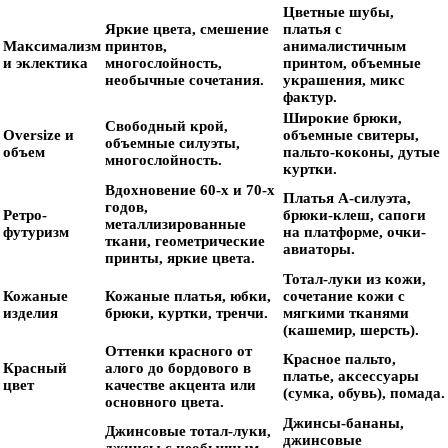
Цветные шубы,
Яркие цвета, смешение
платья с
Максимализм
принтов,
анималистичным
и эклектика
многослойность,
принтом, объемные
необычные сочетания.
украшения, микс
фактур.
Широкие брюки,
Свободный крой,
Oversize и
объемные свитеры,
объемные силуэты,
объем
пальто-коконы, дутые
многослойность.
куртки.
Вдохновение 60-х и 70-х
Платья А-силуэта,
годов,
Ретро-
брюки-клеш, сапоги
металлизированные
футуризм
на платформе, очки-
ткани, геометрические
авиаторы.
принты, яркие цвета.
Тотал-луки из кожи,
Кожаные
Кожаные платья, юбки,
сочетание кожи с
изделия
брюки, куртки, тренчи.
мягкими тканями
(кашемир, шерсть).
Оттенки красного от
Красное пальто,
Красный
алого до бордового в
платье, аксессуары
цвет
качестве акцента или
(сумка, обувь), помада.
основного цвета.
Джинсы-бананы,
Джинсовые тотал-луки,
джинсовые