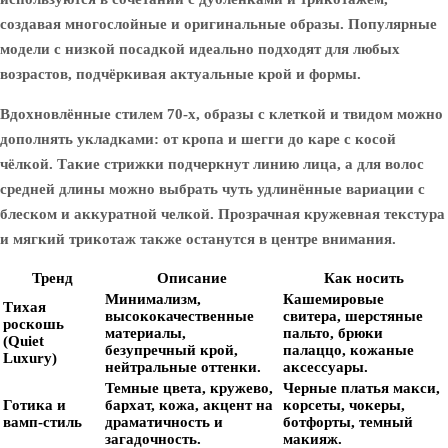
создавая многослойные и оригинальные образы. Популярные
модели с низкой посадкой идеально подходят для любых
возрастов, подчёркивая актуальные крой и формы.
Вдохновлённые стилем 70-х, образы с клеткой и твидом можно
дополнять укладками: от кропа и шегги до каре с косой
чёлкой. Такие стрижки подчеркнут линию лица, а для волос
средней длины можно выбрать чуть удлинённые вариации с
блеском и аккуратной челкой. Прозрачная кружевная текстура
и мягкий трикотаж также останутся в центре внимания.
Тренд
Описание
Как носить
Минимализм,
Кашемировые
Тихая
высококачественные
свитера, шерстяные
роскошь
материалы,
пальто, брюки
(Quiet
безупречный крой,
палаццо, кожаные
Luxury)
нейтральные оттенки.
аксессуары.
Темные цвета, кружево,
Черные платья макси,
Готика и
бархат, кожа, акцент на
корсеты, чокеры,
вамп-стиль
драматичность и
ботфорты, темный
загадочность.
макияж.