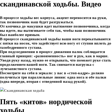
скандинавской ходьбы. Видео
В процессе ходьбы вес корпуса, акцент переносится на руки,
так позвоночник наш будет разгружаться.
От копчика до макушки идет вытяжение позвоночника, когда
вы идете, вы вытягиваете себя так, чтобы ваш позвоночник
был наиболее прямым.
В процессе скандинавской ходьбы ваши ноги перекатываются
с пятки на носок, что задействует всю ногу от ступни вплоть до
тазобедренного сустава.
При подсоединении в процесс движения палок соблюдается
главный принцип: «разноименность» ног и рук, как в марше.
Уводя руку назад, нужно ее открывать, что поможет руке стать
продолжением вашей ноги. Так снимается нагрузка с
лучезапястного сустава.
Посмотрите на себя в зеркало: у вас в «стоп-кадре» должно
получиться три параллельные линии: одна нога и обе палки
(одна впереди, вторая с отведенной назад рукой).
Пять «китов» нордической
ходьбы