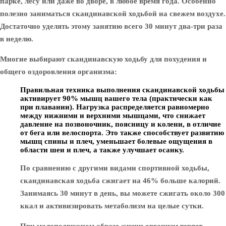
парке, лесу или даже во дворе, в любое время года. Особенно
полезно заниматься скандинавской ходьбой на свежем воздухе.
Достаточно уделять этому занятию всего 30 минут два-три раза
в неделю.
Многие выбирают скандинавскую ходьбу для похудения и
общего оздоровления организма:
Правильная техника выполнения скандинавской ходьбы
активирует 90% мышц вашего тела (практически как
при плавании). Нагрузка распределяется равномерно
между нижними и верхними мышцами, что снижает
давление на позвоночник, поясницу и колени, в отличие
от бега или велоспорта. Это также способствует развитию
мышц спины и плеч, уменьшает болевые ощущения в
области шеи и плеч, а также улучшает осанку.
По сравнению с другими видами спортивной ходьбы,
скандинавская ходьба сжигает на 46% больше калорий.
Занимаясь 30 минут в день, вы можете сжигать около 300
ккал и активизировать метаболизм на целые сутки.