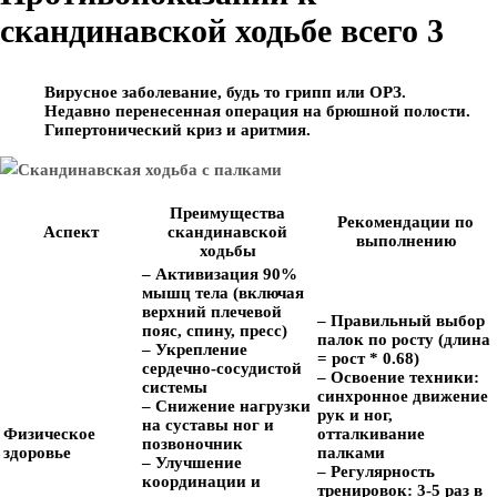
скандинавской ходьбе всего 3
Вирусное заболевание, будь то грипп или ОРЗ.
Недавно перенесенная операция на брюшной полости.
Гипертонический криз и аритмия.
Преимущества
Рекомендации по
Аспект
скандинавской
выполнению
ходьбы
– Активизация 90%
мышц тела (включая
верхний плечевой
– Правильный выбор
пояс, спину, пресс)
палок по росту (длина
– Укрепление
= рост * 0.68)
сердечно-сосудистой
– Освоение техники:
системы
синхронное движение
– Снижение нагрузки
рук и ног,
на суставы ног и
Физическое
отталкивание
позвоночник
здоровье
палками
– Улучшение
– Регулярность
координации и
тренировок: 3-5 раз в