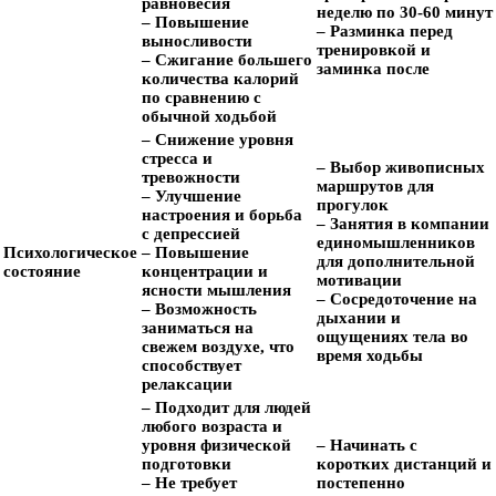
равновесия
неделю по 30-60 минут
– Повышение
– Разминка перед
выносливости
тренировкой и
– Сжигание большего
заминка после
количества калорий
по сравнению с
обычной ходьбой
– Снижение уровня
стресса и
– Выбор живописных
тревожности
маршрутов для
– Улучшение
прогулок
настроения и борьба
– Занятия в компании
с депрессией
единомышленников
Психологическое
– Повышение
для дополнительной
состояние
концентрации и
мотивации
ясности мышления
– Сосредоточение на
– Возможность
дыхании и
заниматься на
ощущениях тела во
свежем воздухе, что
время ходьбы
способствует
релаксации
– Подходит для людей
любого возраста и
уровня физической
– Начинать с
подготовки
коротких дистанций и
– Не требует
постепенно