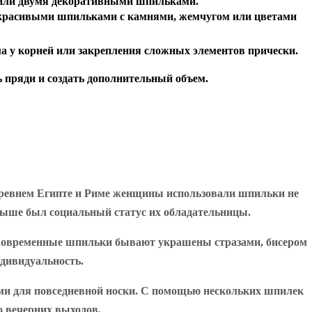
ой или двумя декоративными шпильками.
а красивыми шпильками с камнями, жемчугом или цветами
а у корней или закрепления сложных элементов прически.
 пряди и создать дополнительный объем.
Древнем Египте и Риме женщины использовали шпильки не
выше был социальный статус их обладательницы.
. Современные шпильки бывают украшены стразами, бисером
дивидуальность.
ыми для повседневной носки. С помощью нескольких шпилек
о вечерних выходов.