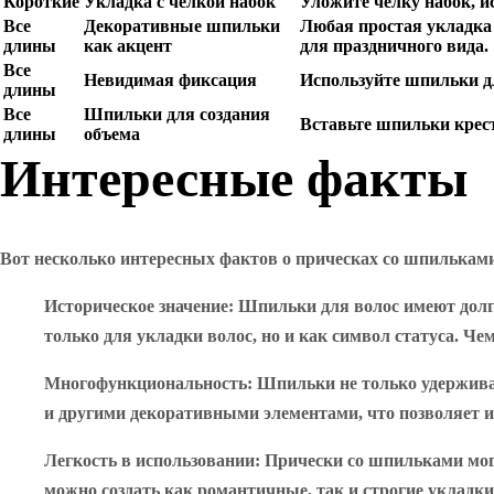
Короткие
Укладка с челкой набок
Уложите челку набок, и
Все
Декоративные шпильки
Любая простая укладка
длины
как акцент
для праздничного вида.
Все
Невидимая фиксация
Используйте шпильки д
длины
Все
Шпильки для создания
Вставьте шпильки крест
длины
объема
Интересные факты
Вот несколько интересных фактов о прическах со шпилькам
Историческое значение
: Шпильки для волос имеют дол
только для укладки волос, но и как символ статуса. 
Многофункциональность
: Шпильки не только удержив
и другими декоративными элементами, что позволяет и
Легкость в использовании
: Прически со шпильками мог
можно создать как романтичные, так и строгие укладк