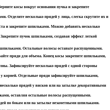
берните косы вокруг основания пучка и закрепите
и. Отделите несколько прядей у лица, слегка скрутите их и
оста и закрепите шпильками. Можно добавить несколько
 Закрепите пучок шпильками, создавая эффект легкой
ив шпильками. Остальные волосы оставьте распущенными.
вайте пряди для объема. Конец косы закрепите шпильками,
олны. Зафиксируйте несколько прядей с одной стороны
х у корней. Отдельные пряди зафиксируйте шпильками,
е несколько прядей у висков или на затылке декоративными
ьками, оставляя остальные волосы распущенными.
ядей по бокам или на затылке незаметными шпильками.