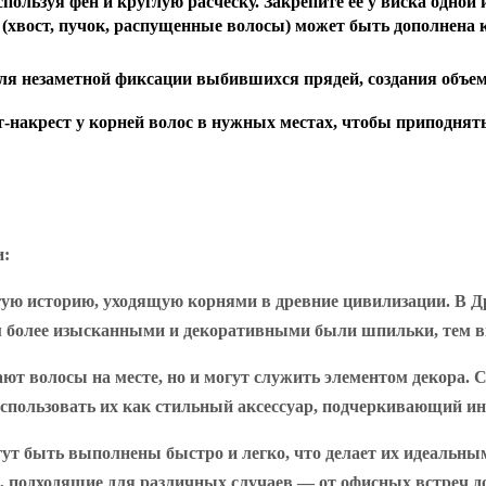
спользуя фен и круглую расческу. Закрепите ее у виска одн
 (хвост, пучок, распущенные волосы) может быть дополнен
ля незаметной фиксации выбившихся прядей, создания объем
-накрест у корней волос в нужных местах, чтобы приподнять
и:
гую историю, уходящую корнями в древние цивилизации. В 
Чем более изысканными и декоративными были шпильки, тем 
ают волосы на месте, но и могут служить элементом декора
спользовать их как стильный аксессуар, подчеркивающий ин
ут быть выполнены быстро и легко, что делает их идеальн
и, подходящие для различных случаев — от офисных встреч д