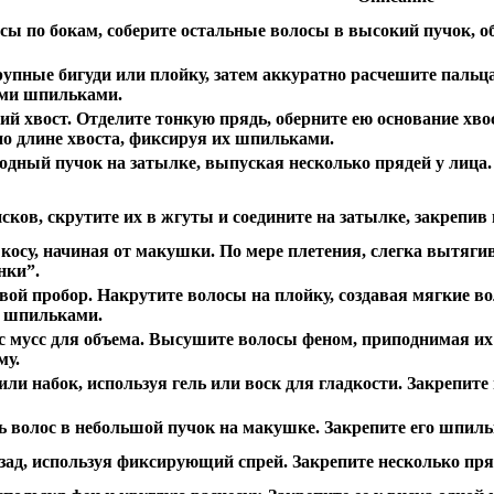
осы по бокам, соберите остальные волосы в высокий пучок, о
упные бигуди или плойку, затем аккуратно расчешите пальцам
ыми шпильками.
ий хвост. Отделите тонкую прядь, оберните ею основание хв
о длине хвоста, фиксируя их шпильками.
одный пучок на затылке, выпуская несколько прядей у лица.
исков, скрутите их в жгуты и соедините на затылке, закреп
косу, начиная от макушки. По мере плетения, слегка вытяги
нки”.
вой пробор. Накрутите волосы на плойку, создавая мягкие в
 шпильками.
ос мусс для объема. Высушите волосы феном, приподнимая и
му.
или набок, используя гель или воск для гладкости. Закрепит
ь волос в небольшой пучок на макушке. Закрепите его шпил
зад, используя фиксирующий спрей. Закрепите несколько пр