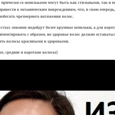
то прически со шпильками могут быть как стильными, так и 
 привести к механическим повреждениям, что, в свою очеред
збегать чрезмерного натяжения волос.
устых локонов подойдут более крупные шпильки, а для коро
риментировать с образом, но здоровье волос должно остават
ить волосы красивыми и здоровыми.