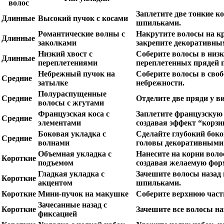
волос
Заплетите две тонкие к
Длинные
Высокий пучок с косами
шпильками.
Романтические волны с
Накрутите волосы на кр
Длинные
заколками
закрепите декоративн
Низкий хвост с
Соберите волосы в низк
Длинные
переплетениями
переплетенных прядей п
Небрежный пучок на
Соберите волосы в своб
Средние
затылке
небрежности.
Полураспущенные
Средние
Отделите две пряди у в
волосы с жгутами
Французская коса с
Заплетите французскую 
Средние
элементами
создавая эффект “корзи
Боковая укладка с
Сделайте глубокий боко
Средние
волнами
головы декоративными
Объемная укладка с
Нанесите на корни вол
Короткие
подъемом
создавая желаемую фор
Гладкая укладка с
Зачешите волосы назад 
Короткие
акцентом
шпильками.
Короткие
Мини-пучок на макушке
Соберите верхнюю част
Зачесанные назад с
Короткие
Зачешите все волосы на
фиксацией