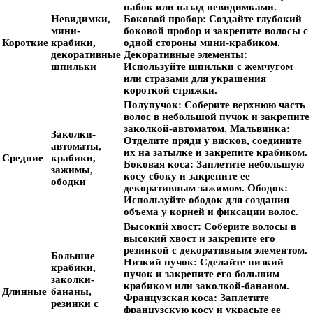
набок или назад невидимками.
Невидимки,
Боковой пробор:
Создайте глубокий
мини-
боковой пробор и закрепите волосы с
Короткие
крабики,
одной стороны мини-крабиком.
декоративные
Декоративные элементы:
шпильки
Используйте шпильки с жемчугом
или стразами для украшения
короткой стрижки.
Полупучок:
Соберите верхнюю часть
волос в небольшой пучок и закрепите
заколкой-автоматом.
Мальвинка:
Заколки-
Отделите пряди у висков, соедините
автоматы,
их на затылке и закрепите крабиком.
Средние
крабики,
Боковая коса:
Заплетите небольшую
зажимы,
косу сбоку и закрепите ее
ободки
декоративным зажимом.
Ободок:
Используйте ободок для создания
объема у корней и фиксации волос.
Высокий хвост:
Соберите волосы в
высокий хвост и закрепите его
резинкой с декоративным элементом.
Большие
Низкий пучок:
Сделайте низкий
крабики,
пучок и закрепите его большим
заколки-
крабиком или заколкой-бананом.
Длинные
бананы,
Французская коса:
Заплетите
резинки с
французскую косу и украсьте ее