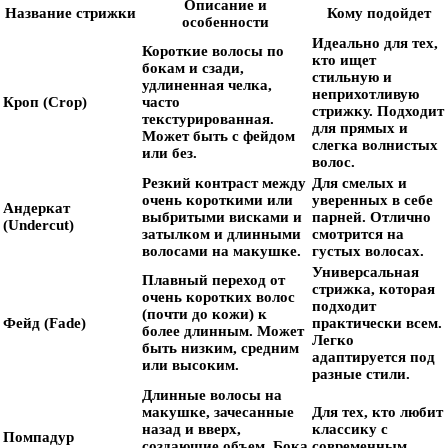
Описание и
Название стрижки
Кому подойдет
особенности
Идеально для тех,
Короткие волосы по
кто ищет
бокам и сзади,
стильную и
удлиненная челка,
неприхотливую
Кроп (Crop)
часто
стрижку. Подходит
текстурированная.
для прямых и
Может быть с фейдом
слегка волнистых
или без.
волос.
Резкий контраст между
Для смелых и
очень короткими или
уверенных в себе
Андеркат
выбритыми висками и
парней. Отлично
(Undercut)
затылком и длинными
смотрится на
волосами на макушке.
густых волосах.
Универсальная
Плавный переход от
стрижка, которая
очень коротких волос
подходит
(почти до кожи) к
Фейд (Fade)
практически всем.
более длинным. Может
Легко
быть низким, средним
адаптируется под
или высоким.
разные стили.
Длинные волосы на
макушке, зачесанные
Для тех, кто любит
назад и вверх,
классику с
Помпадур
создающие объем. Бока
современным