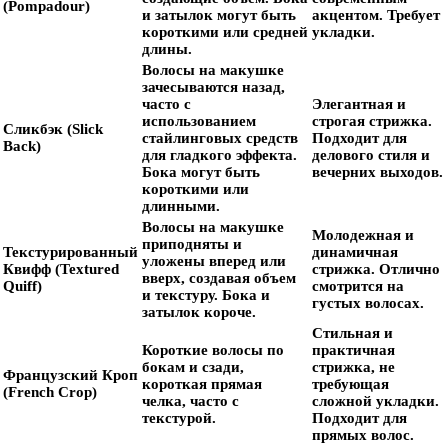
(Pompadour)
и затылок могут быть
акцентом. Требует
короткими или средней
укладки.
длины.
Волосы на макушке
зачесываются назад,
часто с
Элегантная и
использованием
строгая стрижка.
Сликбэк (Slick
стайлинговых средств
Подходит для
Back)
для гладкого эффекта.
делового стиля и
Бока могут быть
вечерних выходов.
короткими или
длинными.
Волосы на макушке
Молодежная и
приподняты и
Текстурированный
динамичная
уложены вперед или
Квифф (Textured
стрижка. Отлично
вверх, создавая объем
Quiff)
смотрится на
и текстуру. Бока и
густых волосах.
затылок короче.
Стильная и
Короткие волосы по
практичная
бокам и сзади,
стрижка, не
Французский Кроп
короткая прямая
требующая
(French Crop)
челка, часто с
сложной укладки.
текстурой.
Подходит для
прямых волос.