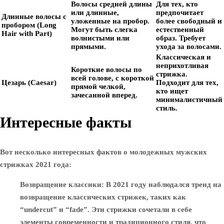
Волосы средней длины
Для тех, кто
или длинные,
предпочитает
Длинные волосы с
уложенные на пробор.
более свободный и
пробором (Long
Могут быть слегка
естественный
Hair with Part)
волнистыми или
образ. Требует
прямыми.
ухода за волосами.
Классическая и
неприхотливая
Короткие волосы по
стрижка.
всей голове, с короткой
Цезарь (Caesar)
Подходит для тех,
прямой челкой,
кто ищет
зачесанной вперед.
минималистичный
стиль.
Интересные факты
Вот несколько интересных фактов о молодежных мужских
стрижках 2021 года:
Возвращение классики
: В 2021 году наблюдался тренд на
возвращение классических стрижек, таких как
“undercut” и “fade”. Эти стрижки сочетали в себе
элементы современности и традиционного стиля, что