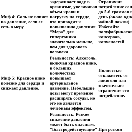
задерживает воду в
Ограничьте
организме, увеличивая
потребление со
объем крови и
до 5-6 граммов 
Миф 4: Соль не влияет
нагрузку на сердце,
день (около одн
на давление, если ее
что приводит к
чайной ложки).
есть в меру.
повышению давления.
Избегайте
“Мера” для
полуфабрикатов
гипертоника
консервов,
значительно меньше,
копченостей.
чем для здорового
человека.
Реальность:
Алкоголь,
включая красное вино,
в больших
Полностью
количествах
откажитесь от
Миф 5: Красное вино
повышает
алкоголя или
полезно для сердца и
артериальное
значительно
снижает давление.
давление. Небольшие
ограничьте его
дозы могут временно
потребление.
расширять сосуды, но
это не является
лечебным эффектом.
Реальность:
Резкое
снижение давления
может быть опасным.
“Быстродействующие”
При резком