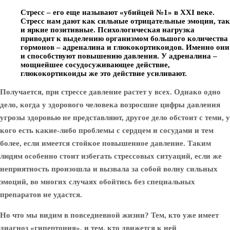
Стресс
– его еще называют «убийцей №1» в XXI веке.
Стресс нам дают как сильные отрицательные эмоции, так
и яркие позитивные. Психологическая нагрузка
приводит к выделению организмом большого количества
гормонов – адреналина и глюкокортикоидов. Именно они
и способствуют повышению давления. У адреналина –
мощнейшее сосудосуживающее действие,
глюкокортикоиды же это действие усиливают.
Получается, при стрессе давление растет у всех. Однако одно
дело, когда у здорового человека возросшие цифры давления
угрозы здоровью не представляют, другое дело обстоит с теми, у
кого есть какие-либо проблемы с сердцем и сосудами и тем
более, если имеется стойкое повышенное давление. Таким
людям особенно стоит избегать стрессовых ситуаций, если же
неприятность произошла и вызвала за собой волну сильных
эмоций, во многих случаях обойтись без специальных
препаратов не удастся.
Но что мы видим в повседневной жизни? Тем, кто уже имеет
диагноз «гипертония», и тем, кто движется к ней