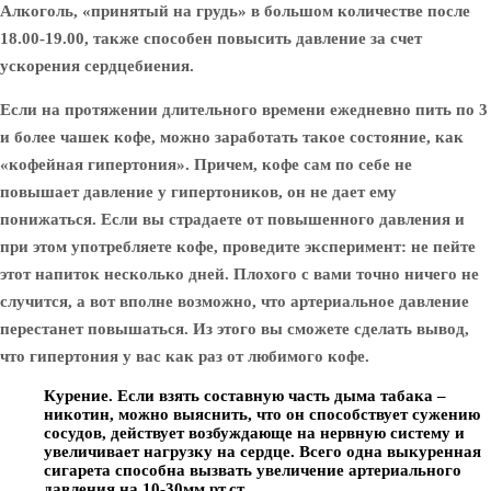
Алкоголь, «принятый на грудь» в большом количестве после
18.00-19.00, также способен повысить давление за счет
ускорения сердцебиения.
Если на протяжении длительного времени ежедневно пить по 3
и более чашек кофе, можно заработать такое состояние, как
«кофейная гипертония». Причем, кофе сам по себе не
повышает давление у гипертоников, он не дает ему
понижаться. Если вы страдаете от повышенного давления и
при этом употребляете кофе, проведите эксперимент: не пейте
этот напиток несколько дней. Плохого с вами точно ничего не
случится, а вот вполне возможно, что артериальное давление
перестанет повышаться. Из этого вы сможете сделать вывод,
что гипертония у вас как раз от любимого кофе.
Курение.
Если взять составную часть дыма табака –
никотин, можно выяснить, что он способствует сужению
сосудов, действует возбуждающе на нервную систему и
увеличивает нагрузку на сердце. Всего одна выкуренная
сигарета способна вызвать увеличение артериального
давления на 10-30мм рт.ст.