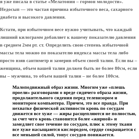
я уже писала в статье «Мелатонин – гормон молодости».
Недосып — это частая причина избыточного веса, сахарного
диабета и высокого давления.
Кстати, при избыточном весе нужно учитывать, что каждый
лишний килограмм добавляет к вашему показателю давления
в среднем 2мм рт. ст. Определить свою степень избыточной
массы тела можно по показателю индекса массы тела либо
просто взяв сантиметр и замерив объем своей талии. Если вы –
женщина, объем вашей талии должен быть не более 80см, если
вы – мужчина, то объем вашей талии – не более 100см.
Малоподвижный образ жизни.
Многим уже «плешь
проели» разговорами о вреде сидячего образа жизни,
продолжительного сидения перед телевизором и
монитором компьютера. Причем, это все правда. При
нехватке физической активности кровь по сосудам
движется все хуже — жиры расщепляются не полностью,
за счет чего кровь становится более «жирной» и
замедляет свое течение по сосудам, плюс к этому ткани
все хуже насыщаются кислородом, сердце сокращается с
все меньшей силой, тонус сосудов понижается.