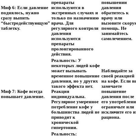
препараты
повышении
Миф 6: Если давление
используются в
давления
поднялось, нужно
экстренных случаях и
обратитесь к
сразу выпить
только по назначению
врачу или
“быстродействующую”
врача. Для
вызовите скору
таблетку.
регулярного контроля
помощь. Не
давления
занимайтесь
используются
самолечением.
препараты
пролонгированного
действия.
Реальность:
У
некоторых людей кофе
может вызывать
Наблюдайте за
временное повышение
своей реакцией
давления, но у других
на кофе. Если в
такого эффекта нет.
замечаете
Миф 7: Кофе всегда
Реакция
повышение
повышает давление.
индивидуальна.
давления после
Регулярное умеренное
его употреблени
потребление кофе у
ограничьте или
большинства людей не
исключите его и
приводит к
рациона.
хронической
гипертонии.
Реальность: