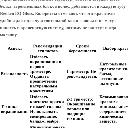
белка, строительных блоков волос, добавляется в каждую тубу
Redken EQ Gloss. Колористы отмечают, что эти красители
удобны даже для чувствительной кожи головы и не могут
попасть в кровеносную систему, поэтому не нанесут вреда
малышу.
Рекомендации
Сроки
Аспект
Выбор крас
стилистов
беременности
Избегать
окрашивания в
Натуральные
первом
красители:
хн
триместре.
1 триместр:
Не
Безопасность
басма,
Отдавать
рекомендуется.
оттеночные
предпочтение
шампуни.
натуральным
красителям.
Избегать
Безаммиачны
2-3 триместр:
контакта краски
краски:
с
Окрашивание
Техника
с кожей головы.
минимальны
корней или
окрашивания
Использовать
содержанием
щадящие
мелирование,
химических
техники.
балаяж, омбре.
веществ.
Минимизировать