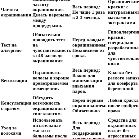
Органические
частоту
Весь период:
краски:
с
Частота
окрашивания.
Не чаще 1 раза
натуральным
окрашивания
Делать перерывы
в 2-3 месяца.
маслами и
между
экстрактами.
процедурами.
Гипоаллерген
Обязательно
краски:
проводить тест
Перед каждым
специально
Тест на
на
окрашиванием:
разработанны
аллергию
чувствительность
Независимо от
для
за 48 часов до
срока.
чувствительн
окрашивания.
кожи.
Весь период:
Окрашивать
Краски без
Важно для
волосы в хорошо
резкого запах
Вентиляция
минимизации
проветриваемом
для комфорта
вдыхания
помещении.
беременной.
паров.
Обсудить
Перед первым
Любая краска
Консультация
возможность
окрашиванием:
после одобре
с врачом
окрашивания с
Обязательно.
врача.
гинекологом.
Использовать
Средства для
Весь период:
питательные
окрашенных
Уход за
Для
маски и
волос:
без
волосами
поддержания
бальзамы после
агрессивных
здоровья волос.