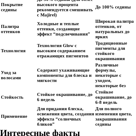
Покрытие
высокого процента
До 100% седины
седины
рекомендуется смешивать
с Majirel)
Широкая палитра
Холодные и теплые
Палитра
оттенков, от
оттенки, создающие
оттенков
натуральных до
эффект “подсвечивания”
ярких
Традиционные
Технология Glow с
пигменты для
Технология
высоким содержанием
стойкого
отражающих пигментов
окрашивания
Различные
Содержит ухаживающие
формулы,
Уход за
компоненты для блеска и
некоторые с
волосами
мягкости
уходом,
некоторые без
Стойкое
Стойкое окрашивание, до
Стойкость
окрашивание, до
6 недель
6-8 недель
Для придания блеска,
Для полного
освежения цвета, создания
изменения цвета,
Применение
эффекта “солнечных
закрашивания
бликов”
седины
Интересные факты