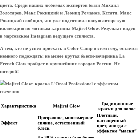
цвета. Среди наших любимых экспертов были Михаил
Золотарев, Макс Рокицкий и Леонид Романов. Кстати, Макс
Рокицкий сообщил, что уже подготовил новую авторскую
коллекцию по мотивам картины Majirel Glow. Результат виден
в мартовском Instagram ведущего стилиста.
А тем, кто не успел приехать в Color Camp в этом году, остается
немного подождать: не менее крутая бьюти-вечеринка La
French Glow пройдет в крупнейших городах России. Не
потеряй!
Традиционные
Характеристика
Majirel Glow
краски для волос
Плотный,
Прозрачное, многомерное
насыщенный
Эффект
сияние, естественный
цвет, иногда с
блеск
эффектом “маски”
До 30% седины (для более