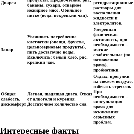
продукты. Предпочтение: рис,
Диарея
регидратационные
бананы, сухари, отварное
растворы для
нежирное мясо. Обильное
восполнения
питье (вода, некрепкий чай).
жидкости и
электролитов.
Умеренная
физическая
Увеличить потребление
активность, при
клетчатки (овощи, фрукты,
необходимости –
цельнозерновые продукты),
Запор
мягкие
пить достаточно воды.
слабительные (по
Исключить: белый хлеб, рис,
назначению
крепкий чай.
врача),
пробиотики.
Отдых, прогулки
на свежем воздухе,
избегать стрессов.
При
Общая
Легкая, щадящая диета. Отказ
необходимости –
слабость,
от алкоголя и курения.
консультация
дискомфорт
Достаточное количество сна.
врача для
исключения
серьезных
проблем.
Интересные факты