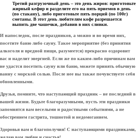
Третий разгрузочный день – это день жиров: приготовьте
жирный кефир и разделите его на пять приемов в день
(по стакану), либо приготовьте пять порций (по 100г)
сметаны. В этот день любителям кофе разрешается
выпить две чашечки, добавив в них сливки.
И напоследок, после праздников, а можно и во время них,
посетите баню либо сауну. Такое мероприятие (без принятия
алкоголя и вредной пищи, разумеется) прекрасно оздоровит
вас и наделит энергией. Если же по каким-либо причинам вам
не удастся посетить сауну или баню, можете принять обычную
ванну с морской солью. После нее вы также почувствуете себя
обновленными.
Друзья, помните, что наступающий праздник – не последний в
вашей жизни. Будьте благоразумными, пусть эти праздники
запомнятся вам веселыми и радостными событиями, а не
обострением гастрита, тошнотой и недомоганием.
Здоровья вам и благополучия! С наступающими праздниками,
желаю вам любви и счастья!