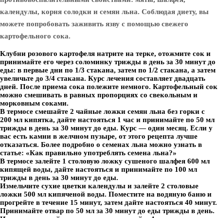
календулы, корня солодки и семян льна. Соблюдая диету, вы
можете попробовать заживить язву с помощью свежего
картофельного сока.
Клубни розового картофеля натрите на терке, отожмите сок и
принимайте его через соломинку трижды в день за 30 минут до
еды: в первые дни по 1/3 стакана, затем по 1/2 стакана, а затем
увеличьте до 3/4 стакана. Курс лечения составляет двадцать
дней. После приема сока полежите немного. Картофельный сок
можно смешивать в равных пропорциях со свекольным и
морковным соками.
В термосе смешайте 2 чайные ложки семян льна без горки с
200 мл кипятка, дайте настояться 1 час и принимайте по 50 мл
трижды в день за 30 минут до еды. Курс — один месяц. Если у
вас есть камни в желчном пузыре, от этого рецепта лучше
отказаться. Более подробно о семенах льна можно узнать в
статье: «Как правильно употреблять семена льна?»
В термосе залейте 1 столовую ложку сушеного шалфея 600 мл
кипящей воды, дайте настояться и принимайте по 100 мл
трижды в день за 30 минут до еды.
Измельчите сухие цветки календулы и залейте 2 столовые
ложки 500 мл кипяченой воды. Поместите на водяную баню и
прогрейте в течение 15 минут, затем дайте настояться 40 минут.
Принимайте отвар по 50 мл за 30 минут до еды трижды в день.