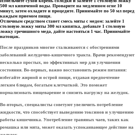
Измельчите сухой корень солодки и залейте 1 столовую ложку
500 мл кипяченой воды. Проварите на медленном огне 10
минут, затем охладите и процедите. Принимайте по 50 мл перед
каждым приемом пищи.
Отличным средством станет смесь мяты с медом: залейте 1
столовую ложку мяты 300 мл кипятка, добавьте 1 столовую
ложку гречишного меда, дайте настояться 1 час. Принимайте
натощак.
После праздников многие сталкиваются с обострениями
заболеваний желудочно-кишечного тракта. Врачи рекомендуют
несколько простых, но эффективных мер для улучшения
состояния. Во-первых, важно восстановить режим питания:
избегайте жирной и острой пищи, отдавая предпочтение
легким блюдам, богатым клетчаткой. Это поможет
нормализовать пищеварение и снизить нагрузку на желудок.
Во-вторых, специалисты советуют увеличить потребление
жидкости, что способствует выведению токсинов и улучшению
работы кишечника. Употребление травяных чаев, таких как
ромашка или мята, может оказать успокаивающее действие на
желудок.