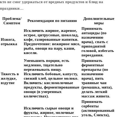
кто не смог удержаться от вредных продуктов и блюд на
праздники…
Проблема/
Дополнительные
Рекомендации по питанию
Симптом
меры
Принимать
Исключить жирное, жареное,
антациды (по
острое, цитрусовые, шоколад,
назначению
Изжога,
кофе, газированные напитки.
врача), спать с
отрыжка
Предпочтение: нежирное мясо,
приподнятой
рыба, овощи на пару, каши,
головой, избегать
кисели.
переедания.
Уменьшить порции, есть
Принимать
медленно, тщательно
ферментные
пережевывать пищу.
препараты (по
Тяжесть в
Исключить бобовые, капусту,
назначению
желудке,
свежий хлеб, цельное молоко.
врача), пить
вздутие
Включить: кисломолочные
травяные чаи
продукты, ферментированные
(ромашка, мята),
овощи (в умеренных
делать легкий
количествах).
массаж живота.
Принимать
сорбенты
Исключить сырые овощи и
(активированный
фрукты, жирное, молочные
уголь, Смекта),