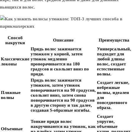
вьющихся волос.
Способ
Описание
Преимущества
накрутки
Прядь волос зажимается
Универсальный,
утюжком у корней, затем
подходит для
Классические
утюжок медленно
любой длины
локоны
проворачивается на 180
волос, создает
градусов и скользит вниз по
естественные
пряди.
волны.
Прядь волос зажимается
Создает легкие,
утюжком, затем утюжок
небрежные
поворачивается на 90 градусов,
Пляжные
волны, идеален
скользит вниз, затем снова
волны
для
поворачивается на 90 градусов
повседневного
в другую сторону и так далее,
образа.
создавая S-образные изгибы.
Создает
Тонкие пряди волос
упругие,
накручиваются на утюжок, как
объемные
Объемные
на плойку, затем утюжок
кудри, подходит