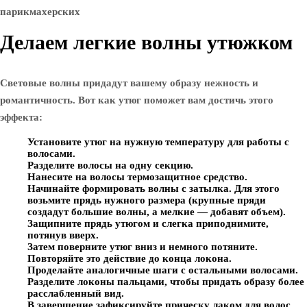
Делаем легкие волны утюжком
Световые волны придадут вашему образу нежность и
романтичность. Вот как утюг поможет вам достичь этого
эффекта:
Установите утюг на нужную температуру для работы с
волосами.
Разделите волосы на одну секцию.
Нанесите на волосы термозащитное средство.
Начинайте формировать волны с затылка. Для этого
возьмите прядь нужного размера (крупные пряди
создадут большие волны, а мелкие — добавят объем).
Защипните прядь утюгом и слегка приподнимите,
потянув вверх.
Затем поверните утюг вниз и немного потяните.
Повторяйте это действие до конца локона.
Проделайте аналогичные шаги с остальными волосами.
Разделите локоны пальцами, чтобы придать образу более
расслабленный вид.
В завершение зафиксируйте прическу лаком для волос.