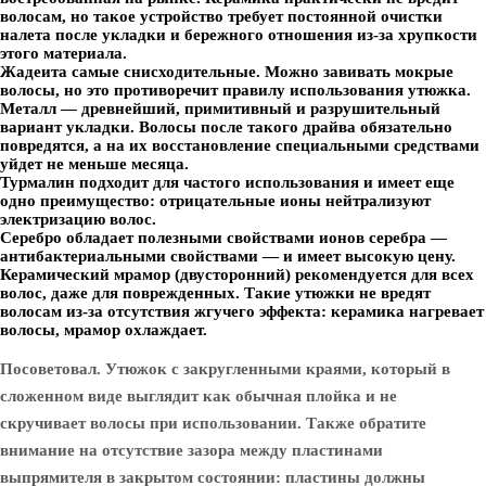
волосам, но такое устройство требует постоянной очистки
налета после укладки и бережного отношения из-за хрупкости
этого материала.
Жадеита самые снисходительные. Можно завивать мокрые
волосы, но это противоречит правилу использования утюжка.
Металл — древнейший, примитивный и разрушительный
вариант укладки. Волосы после такого драйва обязательно
повредятся, а на их восстановление специальными средствами
уйдет не меньше месяца.
Турмалин подходит для частого использования и имеет еще
одно преимущество: отрицательные ионы нейтрализуют
электризацию волос.
Серебро обладает полезными свойствами ионов серебра —
антибактериальными свойствами — и имеет высокую цену.
Керамический мрамор (двусторонний) рекомендуется для всех
волос, даже для поврежденных. Такие утюжки не вредят
волосам из-за отсутствия жгучего эффекта: керамика нагревает
волосы, мрамор охлаждает.
Посоветовал. Утюжок с закругленными краями, который в
сложенном виде выглядит как обычная плойка и не
скручивает волосы при использовании. Также обратите
внимание на отсутствие зазора между пластинами
выпрямителя в закрытом состоянии: пластины должны