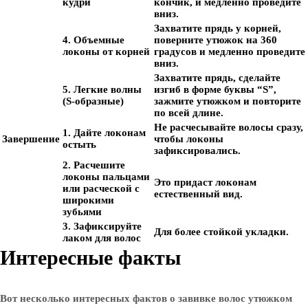
кудри
кончик, и медленно проведите
вниз.
Захватите прядь у корней,
4. Объемные
поверните утюжок на 360
локоны от корней
градусов и медленно проведите
вниз.
Захватите прядь, сделайте
5. Легкие волны
изгиб в форме буквы “S”,
(S-образные)
зажмите утюжком и повторите
по всей длине.
Не расчесывайте волосы сразу,
1. Дайте локонам
Завершение
чтобы локоны
остыть
зафиксировались.
2. Расчешите
локоны пальцами
Это придаст локонам
или расческой с
естественный вид.
широкими
зубьями
3. Зафиксируйте
Для более стойкой укладки.
лаком для волос
Интересные факты
Вот несколько интересных фактов о завивке волос утюжком