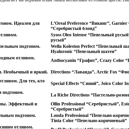
тоном. Идеален для
L’Oreal Preference “Викинг”, Garnier
“Серебристый блонд”
отливом.
Syoss Oleo Intense “Пепельный русый
русый”
пельным подтоном.
Wella Koleston Perfect “Пепельный 
Hyaluronic “Пепельный шатен”
лодным отливом.
Anthocyanin “Графит”, Crazy Color “
. Необычный и яркий.
Directions “Лаванда”, Arctic Fox “Ф
тливом. Для тех, кто
Special Effects “Синий”, Joico Color 
 подтоном.
La Riche Directions “Пастельно-розов
зны. Эффектный и
Ollin Professional “Серебристый”, Est
“Серебристый”
льным подтоном.
Londa Professional “Пепельно-корич
Tinta Color “Пепельно-коричневый”
 синим отливом.