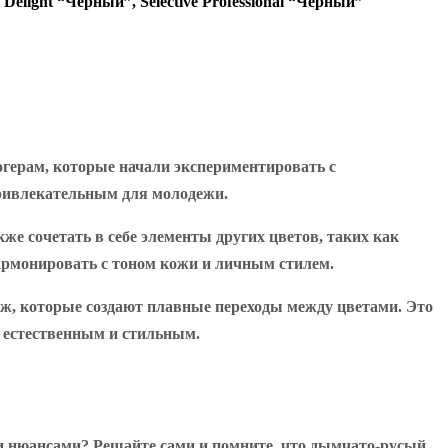
t Delight “Черный”, Selective Professional “Черный”
герам, которые начали экспериментировать с
привлекательным для молодежи.
кже сочетать в себе элементы других цветов, таких как
армонировать с тоном кожи и личным стилем.
яж, которые создают плавные переходы между цветами. Это
е естественным и стильным.
 нюансами? Решайте сами и помните, что дымчато-русый