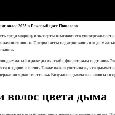
ние волос 2025 в Бежевый цвет Пошагово
ь среди модниц, и эксперты отмечают его универсальность и
 типам внешности. Специалисты подчеркивают, что дымчатые 
ивания.
но-дымчатый и даже дымчатый с фиолетовым подтоном. Эк
ятся о здоровье волос. Также важно учитывать, что дымчаты
ержания яркости оттенка. Визуально дымчатые волосы созда
 волос цвета дыма
двигает на первый план лишь несколько оттенков цвета. Ниж