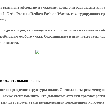
ы выглядят эффектно и ухоженно, когда они распущены или
 L’Oréal Pro или Redken Fashion Waves), текстурирующих сред
om).
 среди женщин, стремящихся к современному и стильному об
требующим особого ухода. Окрашивание в дымчатые тона час
торожности.
ак сделать окрашивание
ют повреждение структуры волос. Специалисты рекомендуют
 Также стоит помнить, что дымчатые оттенки требуют регул
атый цвет может стать великолепным дополнением к любому 