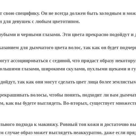
т свою специфику. Он не всегда должен быть холодным и мож
 для девушек с любым цветотипом.
убыми и черными глазами. Эти цвета прекрасно подойдут и 
занием для дымчатого цвета волос, так как он будет подчерк
гут ассоциироваться с сединой, что придаст образу некотору
большими глазами, широкими скулами, пухлыми щеками и гу
йдут, так как они могут сделать цвет лица более землистым
перекрашивать волосы, чтобы понять, подходит ли вам дымча
том, как вы будете выглядеть. Во-вторых, существует множе
ельного подхода к макияжу. Ровный тон кожи и достаточно 
м случае образ может выглядеть неаккуратно, даже если пр