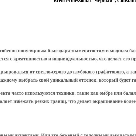
Brelil Professional “Черный”, Constan
особенно популярным благодаря знаменитостям и модным бло
ется с креативностью и индивидуальностью, что делает его 
ьироваться от светло-серого до глубокого графитового, а та
каждому выбрать свой уникальный оттенок, который будет г
екта часто используются техники, такие как омбре или бала
зволяет избежать резких границ, что делает окрашивание боле
евыми акцентами. Или это бежевый с холодными дымчатыми