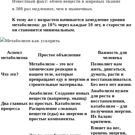
Известный факт: обмен веществ в жировых тканях
в 300 раз медленнее, чем в мышечных.
К тому же с возрастом начинается замедление уровня
метаболизма: до 10% через каждые 10 лет, в старости же
он становится минимальным.
Аспект
Важность для
Простое объяснение
метаболизма
человека
Метаболизм – это все
Позволяет нам
химические реакции в
жить, двигаться,
Что это?
нашем теле, которые
думать, расти и
превращают еду в энергию и
восстанавливаться.
строительные материалы.
Без него нет жизни.
Анаболизм нужен
Анаболизм:
Создание новых
для роста и
веществ (например, мышц)
восстановления,
Два главных
из простых.
Катаболизм:
катаболизм – для
процесса
Расщепление сложных
получения энергии.
веществ (еды) на энергию и
Их баланс
простые компоненты.
критичен.
Влияет на вес,
уровень энергии,