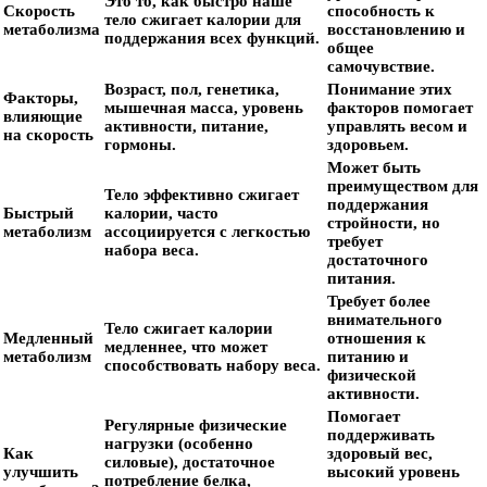
Это то, как быстро наше
Скорость
способность к
тело сжигает калории для
метаболизма
восстановлению и
поддержания всех функций.
общее
самочувствие.
Возраст, пол, генетика,
Понимание этих
Факторы,
мышечная масса, уровень
факторов помогает
влияющие
активности, питание,
управлять весом и
на скорость
гормоны.
здоровьем.
Может быть
преимуществом для
Тело эффективно сжигает
поддержания
Быстрый
калории, часто
стройности, но
метаболизм
ассоциируется с легкостью
требует
набора веса.
достаточного
питания.
Требует более
внимательного
Тело сжигает калории
Медленный
отношения к
медленнее, что может
метаболизм
питанию и
способствовать набору веса.
физической
активности.
Помогает
Регулярные физические
поддерживать
нагрузки (особенно
Как
здоровый вес,
силовые), достаточное
улучшить
высокий уровень
потребление белка,