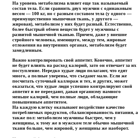
На уровень метаболизма влияет еще так называемый
состав тела. Если сравнить двух мужчин с одинаковым
весом — 100 кг, но с разным составом тела (у одного —
преимущественно мышечная ткань, у другого —
жировая), метаболизм у них будет разный. Естественно,
более быстрый обмен веществ будет у мужчины с
развитой мышечной тканью. Причем, даже у внешне
стройного человека, имеющего, между тем, жировые
отложения на внутренних органах, метаболизм будет
замедленным.
Важно контролировать свой аппетит. Конечно, аппетит
не будет влиять на расход калорий, зато он отвечает за их
поступление. Нередко худые люди полагают, что едят
много, а полные уверены, что съедают мало. Если же
посчитать суточный каллораж и тех, и других, может
оказаться, что худые люди успешно контролируют свой
аппетит и не переедают, давая организму намного
меньше калорий, чем полные люди, обладающие
повышенным аппетитом.
На каждую клетку оказывают воздействие качество
потребляемых продуктов, сбалансированность питания, а
также пол: метаболизм мужчины быстрее, чем у
женщины, к тому же в мужском теле обычно мышечной
ткани больше, чем жировой, у женщины же наоборот.