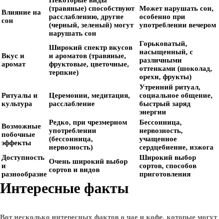
Некоторые виды
(травяные) способствуют
Может нарушать сон,
Влияние на
расслаблению, другие
особенно при
сон
(черный, зеленый) могут
употреблении вечером
нарушать сон
Горьковатый,
Широкий спектр вкусов
насыщенный, с
Вкус и
и ароматов (травяные,
различными
аромат
фруктовые, цветочные,
оттенками (шоколад,
терпкие)
орехи, фрукты)
Утренний ритуал,
Ритуалы и
Церемонии, медитация,
социальное общение,
культура
расслабление
быстрый заряд
энергии
Редко, при чрезмерном
Бессонница,
Возможные
употреблении
нервозность,
побочные
(бессонница,
учащенное
эффекты
нервозность)
сердцебиение, изжога
Доступность
Широкий выбор
Очень широкий выбор
и
сортов, способов
сортов и видов
разнообразие
приготовления
Интересные факты
Вот несколько интересных фактов о чае и кофе, которые могут