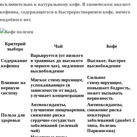
исключительно к натуральному кофе. В химическом аналоге
кофеина, содержащегося в быстрорастворимом кофе, ничего
подобного нет.
Критерий
Чай
Кофе
выбора
Варьируется (от низкого
Содержание
в травяных до высокого
Высокое, быстрое
кофеина
в черном чае), медленное
высвобождение
высвобождение
Сильное
Мягкое стимулирующее,
Влияние на
стимулирующее,
успокаивающее (в
нервную
повышает бодрость,
зависимости от вида),
систему
может вызывать
улучшает концентрацию
нервозность
Антиоксиданты,
Антиоксиданты,
улучшение пищеварения,
снижение риска
Польза для
снижение риска
некоторых
здоровья
сердечно-сосудистых
заболеваний (диабет 2
заболеваний (зеленый
типа, болезнь
чай)
Паркинсона)