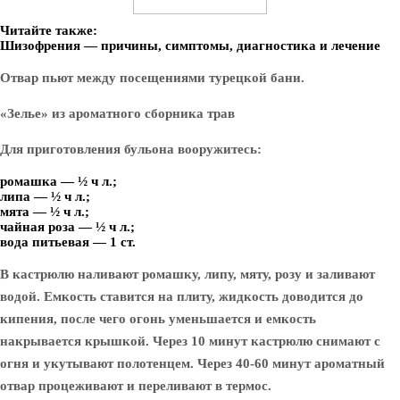
Читайте также:
Шизофрения — причины, симптомы, диагностика и лечение
Отвар пьют между посещениями турецкой бани.
«Зелье» из ароматного сборника трав
Для приготовления бульона вооружитесь:
ромашка — ½ ч л.;
липа — ½ ч л.;
мята — ½ ч л.;
чайная роза — ½ ч л.;
вода питьевая — 1 ст.
В кастрюлю наливают ромашку, липу, мяту, розу и заливают
водой. Емкость ставится на плиту, жидкость доводится до
кипения, после чего огонь уменьшается и емкость
накрывается крышкой. Через 10 минут кастрюлю снимают с
огня и укутывают полотенцем. Через 40-60 минут ароматный
отвар процеживают и переливают в термос.