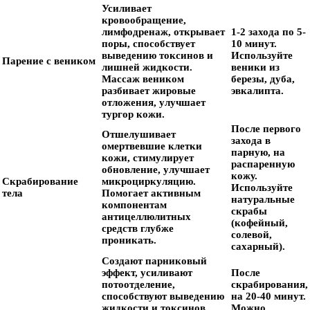
Усиливает
кровообращение,
лимфодренаж, открывает
1-2 захода по 5-
поры, способствует
10 минут.
выведению токсинов и
Используйте
Парение с веником
лишней жидкости.
веники из
Массаж веником
березы, дуба,
разбивает жировые
эвкалипта.
отложения, улучшает
тургор кожи.
После первого
Отшелушивает
захода в
омертвевшие клетки
парную, на
кожи, стимулирует
распаренную
обновление, улучшает
кожу.
Скрабирование
микроциркуляцию.
Используйте
тела
Помогает активным
натуральные
компонентам
скрабы
антицеллюлитных
(кофейный,
средств глубже
солевой,
проникать.
сахарный).
Создают парниковый
эффект, усиливают
После
потоотделение,
скрабирования,
способствуют выведению
на 20-40 минут.
жидкости и токсинов.
Можно