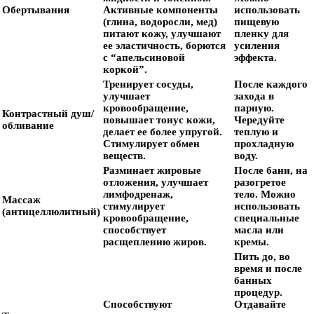
Обертывания
Активные компоненты
использовать
(глина, водоросли, мед)
пищевую
питают кожу, улучшают
пленку для
ее эластичность, борются
усиления
с “апельсиновой
эффекта.
коркой”.
Тренирует сосуды,
После каждого
улучшает
захода в
кровообращение,
парную.
Контрастный душ/
повышает тонус кожи,
Чередуйте
обливание
делает ее более упругой.
теплую и
Стимулирует обмен
прохладную
веществ.
воду.
Разминает жировые
После бани, на
отложения, улучшает
разогретое
лимфодренаж,
тело. Можно
Массаж
стимулирует
использовать
(антицеллюлитный)
кровообращение,
специальные
способствует
масла или
расщеплению жиров.
кремы.
Пить до, во
время и после
банных
процедур.
Способствуют
Отдавайте