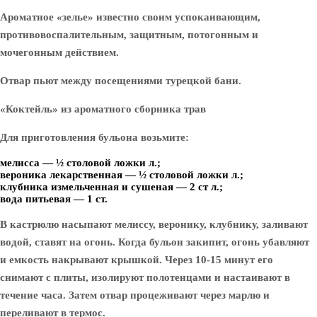
Ароматное «зелье» известно своим успокаивающим,
противовоспалительным, защитным, потогонным и
мочегонным действием.
Отвар пьют между посещениями турецкой бани.
«Коктейль» из ароматного сборника трав
Для приготовления бульона возьмите:
мелисса — ½ столовой ложки л.;
вероника лекарственная — ½ столовой ложки л.;
клубника измельченная и сушеная — 2 ст л.;
вода питьевая — 1 ст.
В кастрюлю насыпают мелиссу, веронику, клубнику, заливают
водой, ставят на огонь. Когда бульон закипит, огонь убавляют
и емкость накрывают крышкой. Через 10-15 минут его
снимают с плиты, изолируют полотенцами и настаивают в
течение часа. Затем отвар процеживают через марлю и
переливают в термос.