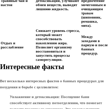
Травяные чаи и
детоксикации, улучшают
предпочтение
настои
обмен веществ, выводят
мочегонным и
лишнюю жидкость.
очищающим
травам
(шиповник,
ромашка,
мята).
Снижает уровень стресса,
который может
Между
способствовать
заходами в
Отдых и
накоплению жира.
парную и после
расслабление
Позволяет организму
банных
восстановиться и
процедур.
запустить процессы
саморегуляции.
Интересные факты
Вот несколько интересных фактов о банных процедурах для
похудения и борьбе с целлюлитом:
Увлажнение и детоксикация
: Посещение бани
способствует активному потоотделению, что помогает