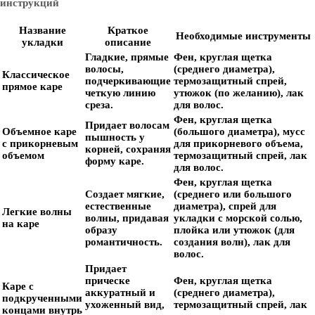
Название
Краткое
Необходимые инструменты
укладки
описание
Гладкие, прямые
Фен, круглая щетка
волосы,
(среднего диаметра),
Классическое
подчеркивающие
термозащитный спрей,
прямое каре
четкую линию
утюжок (по желанию), лак
среза.
для волос.
Фен, круглая щетка
Придает волосам
Объемное каре
(большого диаметра), мусс
пышность у
с прикорневым
для прикорневого объема,
корней, сохраняя
объемом
термозащитный спрей, лак
форму каре.
для волос.
Фен, круглая щетка
Создает мягкие,
(среднего или большого
естественные
диаметра), спрей для
Легкие волны
волны, придавая
укладки с морской солью,
на каре
образу
плойка или утюжок (для
романтичность.
создания волн), лак для
волос.
Придает
прическе
Фен, круглая щетка
Каре с
аккуратный и
(среднего диаметра),
подкрученными
ухоженный вид,
термозащитный спрей, лак
концами внутрь