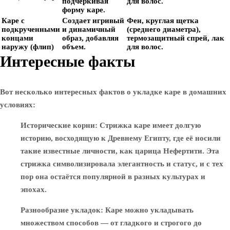
подчеркивая
для волос.
форму каре.
Каре с
Создает игривый
Фен, круглая щетка
подкрученными
и динамичный
(среднего диаметра),
концами
образ, добавляя
термозащитный спрей, лак
наружу (флип)
объем.
для волос.
Интересные факты
Вот несколько интересных фактов о укладке каре в домашних
условиях:
Исторические корни
: Стрижка каре имеет долгую
историю, восходящую к Древнему Египту, где её носили
такие известные личности, как царица Нефертити. Эта
стрижка символизировала элегантность и статус, и с тех
пор она остаётся популярной в разных культурах и
эпохах.
Разнообразие укладок
: Каре можно укладывать
множеством способов — от гладкого и строгого до