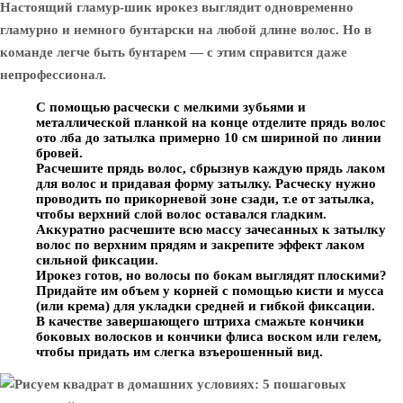
Настоящий гламур-шик ирокез выглядит одновременно
гламурно и немного бунтарски на любой длине волос. Но в
команде легче быть бунтарем — с этим справится даже
непрофессионал.
С помощью расчески с мелкими зубьями и
металлической планкой на конце отделите прядь волос
ото лба до затылка примерно 10 см шириной по линии
бровей.
Расчешите прядь волос, сбрызнув каждую прядь лаком
для волос и придавая форму затылку. Расческу нужно
проводить по прикорневой зоне сзади, т.е от затылка,
чтобы верхний слой волос оставался гладким.
Аккуратно расчешите всю массу зачесанных к затылку
волос по верхним прядям и закрепите эффект лаком
сильной фиксации.
Ирокез готов, но волосы по бокам выглядят плоскими?
Придайте им объем у корней с помощью кисти и мусса
(или крема) для укладки средней и гибкой фиксации.
В качестве завершающего штриха смажьте кончики
боковых волосков и кончики флиса воском или гелем,
чтобы придать им слегка взъерошенный вид.