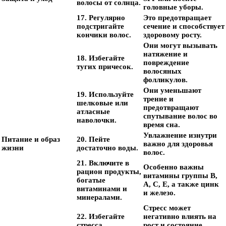
волосы от солнца.
головные уборы.
17. Регулярно
Это предотвращает
подстригайте
сечение и способствует
кончики волос.
здоровому росту.
Они могут вызывать
натяжение и
18. Избегайте
повреждение
тугих причесок.
волосяных
фолликулов.
Они уменьшают
19. Используйте
трение и
шелковые или
предотвращают
атласные
спутывание волос во
наволочки.
время сна.
Увлажнение изнутри
Питание и образ
20. Пейте
важно для здоровья
жизни
достаточно воды.
волос.
21. Включите в
Особенно важны
рацион продукты,
витамины группы B,
богатые
A, C, E, а также цинк
витаминами и
и железо.
минералами.
Стресс может
22. Избегайте
негативно влиять на
стресса.
рост и состояние