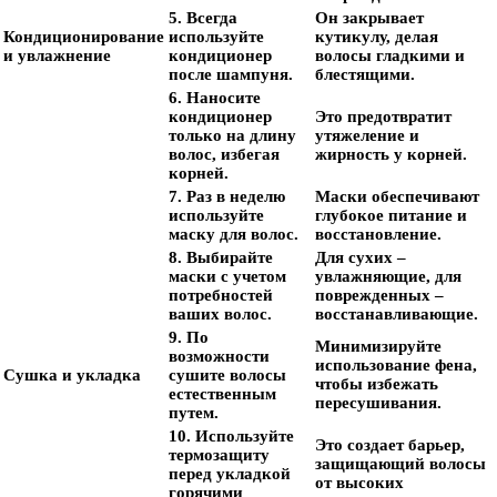
5. Всегда
Он закрывает
Кондиционирование
используйте
кутикулу, делая
и увлажнение
кондиционер
волосы гладкими и
после шампуня.
блестящими.
6. Наносите
кондиционер
Это предотвратит
только на длину
утяжеление и
волос, избегая
жирность у корней.
корней.
7. Раз в неделю
Маски обеспечивают
используйте
глубокое питание и
маску для волос.
восстановление.
8. Выбирайте
Для сухих –
маски с учетом
увлажняющие, для
потребностей
поврежденных –
ваших волос.
восстанавливающие.
9. По
Минимизируйте
возможности
использование фена,
Сушка и укладка
сушите волосы
чтобы избежать
естественным
пересушивания.
путем.
10. Используйте
Это создает барьер,
термозащиту
защищающий волосы
перед укладкой
от высоких
горячими