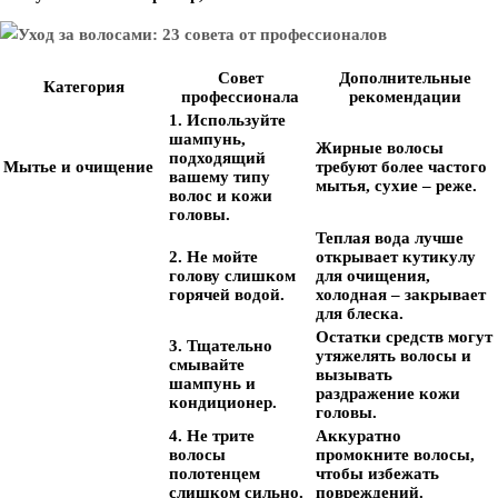
Совет
Дополнительные
Категория
профессионала
рекомендации
1. Используйте
шампунь,
Жирные волосы
подходящий
Мытье и очищение
требуют более частого
вашему типу
мытья, сухие – реже.
волос и кожи
головы.
Теплая вода лучше
2. Не мойте
открывает кутикулу
голову слишком
для очищения,
горячей водой.
холодная – закрывает
для блеска.
Остатки средств могут
3. Тщательно
утяжелять волосы и
смывайте
вызывать
шампунь и
раздражение кожи
кондиционер.
головы.
4. Не трите
Аккуратно
волосы
промокните волосы,
полотенцем
чтобы избежать
слишком сильно.
повреждений.