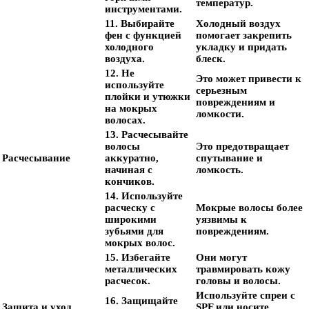
температур.
инструментами.
11. Выбирайте
Холодный воздух
фен с функцией
помогает закрепить
холодного
укладку и придать
воздуха.
блеск.
12. Не
Это может привести к
используйте
серьезным
плойки и утюжки
повреждениям и
на мокрых
ломкости.
волосах.
13. Расчесывайте
волосы
Это предотвращает
Расчесывание
аккуратно,
спутывание и
начиная с
ломкость.
кончиков.
14. Используйте
расческу с
Мокрые волосы более
широкими
уязвимы к
зубьями для
повреждениям.
мокрых волос.
15. Избегайте
Они могут
металлических
травмировать кожу
расчесок.
головы и волосы.
Используйте спреи с
16. Защищайте
Защита и уход
SPF или носите