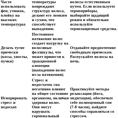
Часто
температуры
волосы естественным
использовать
повреждают
путем. Если используете
фен, утюжок,
структуру волоса,
термоприборы,
плойку на
делают его ломким
выбирайте щадящий
высоких
и сухим, что
режим и обязательно
температурах
способствует
используйте
выпадению.
термозащитные средства.
Постоянное
натяжение волос
создает нагрузку на
Делать тугие
волосяные
Отдавайте предпочтение
прически
фолликулы, что
свободным прическам.
(косы, хвосты,
может привести к
Распускайте волосы на
пучки)
тракционной
ночь.
алопеции
(выпадению волос
из-за натяжения).
Стресс и
недостаток сна
негативно влияют
Практикуйте методы
на общее состояние
релаксации (йога,
Игнорировать
организма, включая
медитация), обеспечьте
стресс и
здоровье волос.
себе полноценный сон
недосып
Они могут
(7-8 часов), найдите
нарушать
способы справляться со
гормональный
стрессом.