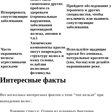
симптомом других
Пройдите обследование у
проблем со
терапевта и других
Игнорировать
здоровьем
специалистов, чтобы
сопутствующие
(гормональные
исключить или выявить
заболевания
нарушения,
сопутствующие
заболевания
заболевания.
щитовидной
железы, анемия и
т.д.).
Химические
компоненты красок
Часто
Используйте щадящие
могут повреждать
окрашивать
краски без аммиака,
структуру волоса и
волосы
натуральные красители
кожу головы,
агрессивными
(хна, басма) или делайте
ослабляя
красками
окрашивание реже.
волосяные
фолликулы.
Интересные факты
Вот несколько интересных фактов о теме “топ нельзя” при
выпадении волос:
Влияние стресса
: Одним из основных факторов,