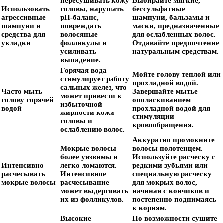
пересушивать кожу
Выбирайте мягкие,
Использовать
головы, нарушать
бессульфатные
агрессивные
pH-баланс,
шампуни, бальзамы и
шампуни и
повреждать
маски, предназначенные
средства для
волосяные
для ослабленных волос.
укладки
фолликулы и
Отдавайте предпочтение
усиливать
натуральным средствам.
выпадение.
Горячая вода
Мойте голову теплой или
стимулирует работу
прохладной водой.
сальных желез, что
Часто мыть
Завершайте мытье
может привести к
голову горячей
ополаскиванием
избыточной
водой
прохладной водой для
жирности кожи
стимуляции
головы и
кровообращения.
ослаблению волос.
Аккуратно промокните
Мокрые волосы
волосы полотенцем.
более уязвимы и
Используйте расческу с
Интенсивно
легко ломаются.
редкими зубьями или
расчесывать
Интенсивное
специальную расческу
мокрые волосы
расчесывание
для мокрых волос,
может выдергивать
начиная с кончиков и
их из фолликулов.
постепенно поднимаясь
к корням.
Высокие
По возможности сушите