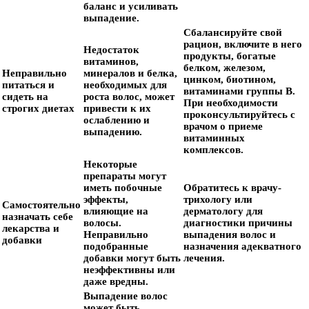
баланс и усиливать
выпадение.
Сбалансируйте свой
рацион, включите в него
Недостаток
продукты, богатые
витаминов,
белком, железом,
Неправильно
минералов и белка,
цинком, биотином,
питаться и
необходимых для
витаминами группы В.
сидеть на
роста волос, может
При необходимости
строгих диетах
привести к их
проконсультируйтесь с
ослаблению и
врачом о приеме
выпадению.
витаминных
комплексов.
Некоторые
препараты могут
иметь побочные
Обратитесь к врачу-
эффекты,
трихологу или
Самостоятельно
влияющие на
дерматологу для
назначать себе
волосы.
диагностики причины
лекарства и
Неправильно
выпадения волос и
добавки
подобранные
назначения адекватного
добавки могут быть
лечения.
неэффективны или
даже вредны.
Выпадение волос
может быть