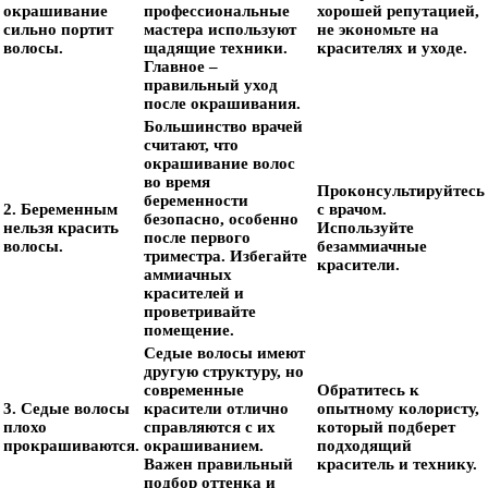
окрашивание
профессиональные
хорошей репутацией,
сильно портит
мастера используют
не экономьте на
волосы.
щадящие техники.
красителях и уходе.
Главное –
правильный уход
после окрашивания.
Большинство врачей
считают, что
окрашивание волос
во время
Проконсультируйтесь
беременности
2. Беременным
с врачом.
безопасно, особенно
нельзя красить
Используйте
после первого
волосы.
безаммиачные
триместра. Избегайте
красители.
аммиачных
красителей и
проветривайте
помещение.
Седые волосы имеют
другую структуру, но
современные
Обратитесь к
3. Седые волосы
красители отлично
опытному колористу,
плохо
справляются с их
который подберет
прокрашиваются.
окрашиванием.
подходящий
Важен правильный
краситель и технику.
подбор оттенка и