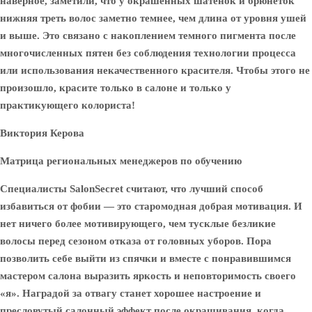
наверное, заметили, что у окрашенных шатенок и брюнеток
нижняя треть волос заметно темнее, чем длина от уровня ушей
и выше. Это связано с накоплением темного пигмента после
многочисленных пятен без соблюдения технологии процесса
или использования некачественного красителя. Чтобы этого не
произошло, красите только в салоне и только у
практикующего колориста!
Виктория Керова
Матрица региональных менеджеров по обучению
Специалисты SalonSecret считают, что лучший способ
избавиться от фобии — это старомодная добрая мотивация. И
нет ничего более мотивирующего, чем тусклые безликие
волосы перед сезоном отказа от головных уборов. Пора
позволить себе выйти из спячки и вместе с понравившимся
мастером салона выразить яркость и неповторимость своего
«я». Наградой за отвагу станет хорошее настроение и
пресловутый салонный эффект после окрашивания, когда