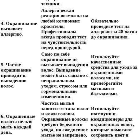
техники.
Аллергическая
реакция возможна на
любой компонент
Обязательно
4. Окрашивание
красителя.
проведите тест на
вызывает
Профессионалы
аллергию за 48 часов
аллергию.
всегда проводят тест
до окрашивания.
на чувствительность
перед процедурой.
Само по себе
Используйте
окрашивание не
качественные
5. Частое
вызывает выпадения
средства для ухода за
окрашивание
волос. Выпадение
окрашенными
приводит к
может быть связано с
волосами, не
выпадению
неправильным
пренебрегайте
волос.
уходом, стрессом или
масками и
гормональными
бальзамами.
изменениями.
Частота мытья
зависит от типа волос
Используйте
и кожи головы.
шампуни и
6. Окрашенные
Окрашенные волосы
кондиционеры для
волосы нельзя
требуют бережного
окрашенных волос,
мыть каждый
ухода, но ежедневное
которые помогают
день.
мытье не запрещено,
сохранить цвет и