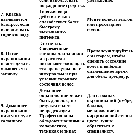
если использовать
увлажнение.
подходящие средства.
Горячая вода
7. Краска
действительно
вымывается
Мойте волосы теплой
способствует более
быстрее, если
или прохладной
быстрому
использовать
водой.
вымыванию
горячую воду.
пигмента.
Это не так.
Современные
Проконсультируйтесь
8. После
составы для завивки
с мастером, чтобы
окрашивания
и красители
оценить состояние
нельзя делать
позволяют совмещать
волос и выбрать
химическую
эти процедуры, но с
оптимальное время
завивку.
интервалом и при
для обеих процедур.
условии хорошего
состояния волос.
Домашнее
окрашивание может
Для сложных
быть дешевле, но
окрашиваний (омбре,
9. Домашнее
результат часто
балаяж,
окрашивание
непредсказуем.
мелирование) и
ничем не хуже
Профессионалы
кардинальной смены
салонного.
обладают знаниями о
цвета лучше
колористике,
обратиться к
техниках и типах
специалисту.