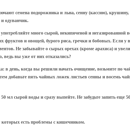
чают семена подорожника и льна, сенну (кассию), крушину, 
 и одуванчик.
отребляйте много сырой, некипяченой и негазированной воды
их фруктов и овощей, бурого риса, гречки и бобовых. Если у
ентов. Не забывайте о сырых орехах (кроме арахиса) и увели
, ведь вы уже от них отказались?
а:
в день, когда вы решили начать очищение, возьмите по ча
атем добавьте пять чайных ложек листьев сенны и восемь ча
50 мл сырой воды и сразу выпейте. Не забудьте запить еще 5
 у которых есть проблемы с кишечником.