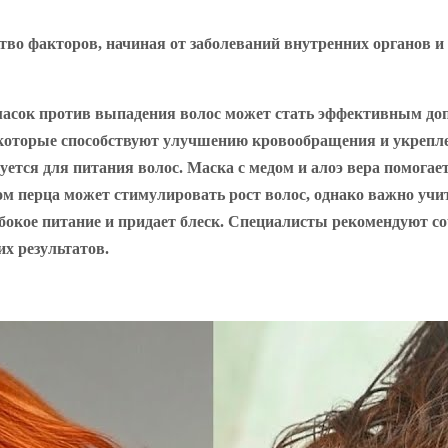
во факторов, начиная от заболеваний внутренних органов и
масок против выпадения волос может стать эффективным до
а, которые способствуют улучшению кровообращения и укре
ется для питания волос. Маска с медом и алоэ вера помогае
ом перца может стимулировать рост волос, однако важно уч
бокое питание и придает блеск. Специалисты рекомендуют со
х результатов.