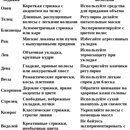
Короткая стрижка с
Используйте средства
Овен
акцентом на челку
для придания объема
Длинные, распущенные
Регулярно делайте
Телец
волосы с легкими волнами
питательные маски
Асимметричная стрижка
Экспериментируйте с
Близнецы
или каре
цветом волос
Мягкие локоны или пучок
Избегайте агрессивных
Рак
с выпущенными прядями
укладок
Используйте
Объемная укладка,
Лев
термозащиту при
крупные кудри
укладке
Гладкие, прямые волосы
Подстригайте кончики
Дева
или аккуратный хвост
регулярно
Романтические прически,
Используйте легкие
Весы
косы, плетения
спреи для блеска
Дерзкие стрижки, яркие
Обратите внимание на
Скорпион
акценты в цвете
здоровье кожи головы
Свободные, небрежные
Используйте сухой
Стрелец
укладки, пучки
шампунь для свежести
Классические стрижки,
Укрепляйте волосы с
Козерог
строгие линии
помощью масел
Не бойтесь
Креативные стрижки,
Водолей
экспериментировать с
необычные цвета