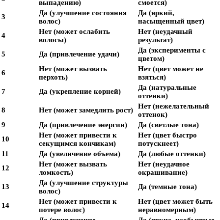
выпадению)
смоется)
Да (улучшение состояния
Да (яркий,
3
волос)
насыщенный цвет)
Нет (может ослабить
Нет (неудачный
4
волосы)
результат)
Да (эксперименты с
5
Да (привлечение удачи)
цветом)
Нет (может вызвать
Нет (цвет может не
6
перхоть)
взяться)
Да (натуральные
7
Да (укрепление корней)
оттенки)
Нет (нежелательный
8
Нет (может замедлить рост)
оттенок)
9
Да (привлечение энергии)
Да (светлые тона)
Нет (может привести к
Нет (цвет быстро
10
секущимся кончикам)
потускнеет)
11
Да (увеличение объема)
Да (любые оттенки)
Нет (может вызвать
Нет (неудачное
12
ломкость)
окрашивание)
Да (улучшение структуры
13
Да (темные тона)
волос)
Нет (может привести к
Нет (цвет может быть
14
потере волос)
неравномерным)