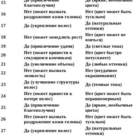
Да (привлечение
Да (яркие, необычные
15
благополучия)
цвета)
Нет (может вызвать
Нет (цвет может быть
16
раздражение кожи головы)
тусклым)
Да (натуральные
17
Да (укрепление волос)
оттенки)
Нет (цвет может не
18
Нет (может замедлить рост)
взяться)
19
Да (привлечение удачи)
Да (светлые тона)
Нет (может привести к
Нет (цвет быстро
20
секущимся кончикам)
потускнеет)
21
Да (увеличение объема)
Да (любые оттенки)
Нет (может вызвать
Нет (неудачное
22
ломкость)
окрашивание)
Да (улучшение структуры
23
Да (темные тона)
волос)
Нет (может привести к
Нет (цвет может быть
24
потере волос)
неравномерным)
Да (привлечение
Да (яркие, необычные
25
благополучия)
цвета)
Нет (может вызвать
Нет (цвет может быть
26
раздражение кожи головы)
тусклым)
Да (натуральные
27
Да (укрепление волос)
оттенки)