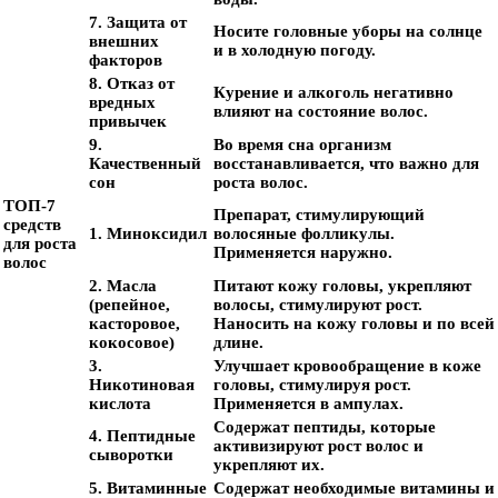
7. Защита от
Носите головные уборы на солнце
внешних
и в холодную погоду.
факторов
8. Отказ от
Курение и алкоголь негативно
вредных
влияют на состояние волос.
привычек
9.
Во время сна организм
Качественный
восстанавливается, что важно для
сон
роста волос.
ТОП-7
Препарат, стимулирующий
средств
1. Миноксидил
волосяные фолликулы.
для роста
Применяется наружно.
волос
2. Масла
Питают кожу головы, укрепляют
(репейное,
волосы, стимулируют рост.
касторовое,
Наносить на кожу головы и по всей
кокосовое)
длине.
3.
Улучшает кровообращение в коже
Никотиновая
головы, стимулируя рост.
кислота
Применяется в ампулах.
Содержат пептиды, которые
4. Пептидные
активизируют рост волос и
сыворотки
укрепляют их.
5. Витаминные
Содержат необходимые витамины и