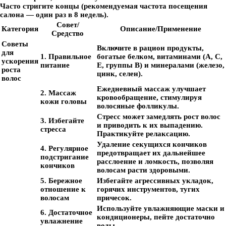
Часто стригите концы (рекомендуемая частота посещения
салона — один раз в 8 недель).
Совет/
Категория
Описание/Применение
Средство
Советы
Включите в рацион продукты,
для
1. Правильное
богатые белком, витаминами (A, C,
ускорения
питание
E, группы B) и минералами (железо,
роста
цинк, селен).
волос
Ежедневный массаж улучшает
2. Массаж
кровообращение, стимулируя
кожи головы
волосяные фолликулы.
Стресс может замедлять рост волос
3. Избегайте
и приводить к их выпадению.
стресса
Практикуйте релаксацию.
Удаление секущихся кончиков
4. Регулярное
предотвращает их дальнейшее
подстригание
расслоение и ломкость, позволяя
кончиков
волосам расти здоровыми.
5. Бережное
Избегайте агрессивных укладок,
отношение к
горячих инструментов, тугих
волосам
причесок.
Используйте увлажняющие маски и
6. Достаточное
кондиционеры, пейте достаточно
увлажнение
воды.