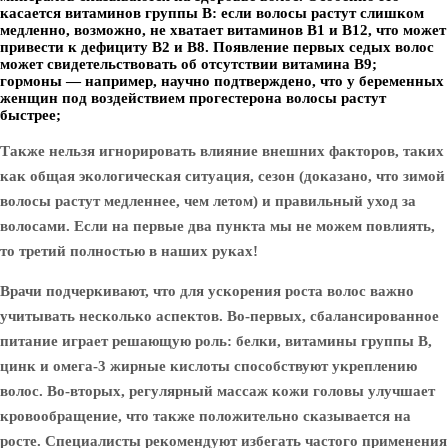
касается витаминов группы B: если волосы растут слишком
медленно, возможно, не хватает витаминов B1 и B12, что может
привести к дефициту B2 и B8. Появление первых седых волос
может свидетельствовать об отсутствии витамина B9;
гормоны — например, научно подтверждено, что у беременных
женщин под воздействием прогестерона волосы растут
быстрее;
Также нельзя игнорировать влияние внешних факторов, таких
как общая экологическая ситуация, сезон (доказано, что зимой
волосы растут медленнее, чем летом) и правильный уход за
волосами. Если на первые два пункта мы не можем повлиять,
то третий полностью в наших руках!
Врачи подчеркивают, что для ускорения роста волос важно
учитывать несколько аспектов. Во-первых, сбалансированное
питание играет решающую роль: белки, витамины группы B,
цинк и омега-3 жирные кислоты способствуют укреплению
волос. Во-вторых, регулярный массаж кожи головы улучшает
кровообращение, что также положительно сказывается на
росте. Специалисты рекомендуют избегать частого применения