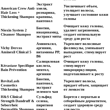
Экстракт
Увеличивает объем,
American Crew Anti-
хмеля,
утолщает волосы,
Hair Loss +
розмарина,
улучшает состояние кожи
Thickening Shampoo
крапивы,
головы
пантенол
Очищает кожу головы,
Биотин,
Nioxin System 2
удаляет загрязнения,
ниацинамид,
Cleanser Shampoo
создает оптимальную
экстракт мяты
среду для роста
Аминексил,
Укрепляет волосяные
Vichy Dercos
аргинин,
фолликулы, уменьшает
Aminexil Clinical 5
витамины PP,
выпадение, стимулирует
B6
рост
Салициловая
Очищает кожу головы,
Kérastase Specifique
кислота,
стимулирует
Bain Prévention
ментол,
микроциркуляцию,
аргинин
подготавливает к росту
Биотин,
RevitaLash
Укрепляет волосы,
пантенол,
Cosmetics
придает объем, защищает
экстракт
Thickening Shampoo
от ломкости
зеленого чая
H&S Clinical
Сульфид
Борется с перхотью и
Strength Dandruff &
селена,
себорейным дерматитом,
Seborrheic
пиритион
создает здоровую среду
Dermatitis Shampoo
цинка
для роста