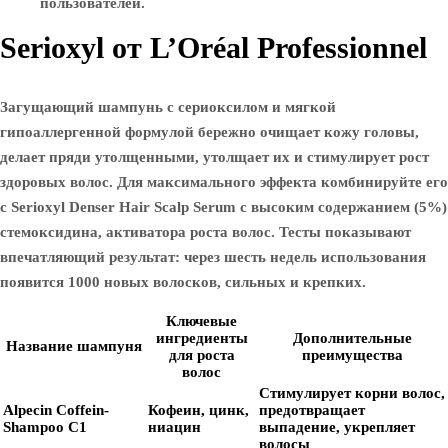
пользователей.
Serioxyl от L’Oréal Professionnel
Загущающий шампунь с сериоксилом и мягкой
гипоаллергенной формулой бережно очищает кожу головы,
делает пряди утолщенными, утолщает их и стимулирует рост
здоровых волос. Для максимального эффекта комбинируйте его
с Serioxyl Denser Hair Scalp Serum с высоким содержанием (5%)
стемоксидина, активатора роста волос. Тесты показывают
впечатляющий результат: через шесть недель использования
появится 1000 новых волосков, сильных и крепких.
Ключевые
ингредиенты
Дополнительные
Название шампуня
для роста
преимущества
волос
Стимулирует корни волос,
Alpecin Coffein-
Кофеин, цинк,
предотвращает
Shampoo C1
ниацин
выпадение, укрепляет
волосы