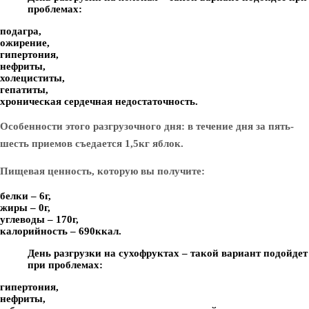
проблемах:
подагра,
ожирение,
гипертония,
нефриты,
холециститы,
гепатиты,
хроническая сердечная недостаточность.
Особенности этого разгрузочного дня: в течение дня за пять-
шесть приемов съедается 1,5кг яблок.
Пищевая ценность, которую вы получите:
белки – 6г,
жиры – 0г,
углеводы – 170г,
калорийность – 690ккал.
День разгрузки на сухофруктах – такой вариант подойдет
при проблемах:
гипертония,
нефриты,