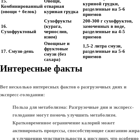
15.
Овощи,
куриной грудки,
Комбинированный
отварная
разделенные на 5-6
(овощи + белок)
куриная грудка
приемов
Сухофрукты
200-300 г сухофруктов,
16.
(курага,
замоченных в воде,
Сухофруктовый
чернослив,
разделенные на 4-5
изюм)
приемов
Овощные и
1,5-2 литра смузи,
фруктовые
17. Смузи-день
разделенные на 5-6
смузи (без
приемов
сахара)
Интересные факты
Вот несколько интересных фактов о разгрузочных днях и
экспресс-голодании:
Польза для метаболизма
: Разгрузочные дни и экспресс-
голодание могут помочь улучшить метаболизм.
Кратковременное ограничение калорий может
активировать процессы, способствующие сжиганию жира
и улучшению чувствительности к инсулину, что особенно