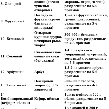
овощи (свежие,
морковь, перец, зелень),
8. Овощной
тушеные,
разделенные на 5-6
отварные)
приемов
Несладкие
1,5-2 кг фруктов (яблоки,
фрукты (кроме
груши, цитрусовые),
9. Фруктовый
бананов и
разделенные на 5-6
винограда)
приемов
Отварная
300-400 г белковых
куриная грудка,
10. Белковый
продуктов, разделенные
нежирная рыба,
на 4-5 приемов
творог
1-1,5 литра сока
Свежевыжатые
(морковный, огуречный,
11. Соковый
овощные соки
томатный), разделенные
(без сахара)
на 5-6 приемов
1,5-2 кг мякоти арбуза,
12. Арбузный
Арбуз
разделенные на 5-6
приемов
Нежирный
500-600 г творога,
13. Творожный
творог (до 5%
разделенные на 4-5
жирности)
приемов
14.
1 литр кефира и 500 г
Комбинированный
Кефир, яблоки
яблок, разделенные на 5-
(кефир + яблоки)
6 приемов
1 кг овощей и 200 г