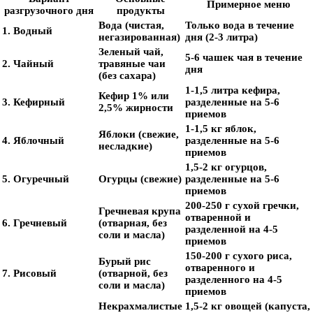
Примерное меню
разгрузочного дня
продукты
Вода (чистая,
Только вода в течение
1. Водный
негазированная)
дня (2-3 литра)
Зеленый чай,
5-6 чашек чая в течение
2. Чайный
травяные чаи
дня
(без сахара)
1-1,5 литра кефира,
Кефир 1% или
3. Кефирный
разделенные на 5-6
2,5% жирности
приемов
1-1,5 кг яблок,
Яблоки (свежие,
4. Яблочный
разделенные на 5-6
несладкие)
приемов
1,5-2 кг огурцов,
5. Огуречный
Огурцы (свежие)
разделенные на 5-6
приемов
200-250 г сухой гречки,
Гречневая крупа
отваренной и
6. Гречневый
(отварная, без
разделенной на 4-5
соли и масла)
приемов
150-200 г сухого риса,
Бурый рис
отваренного и
7. Рисовый
(отварной, без
разделенного на 4-5
соли и масла)
приемов
Некрахмалистые
1,5-2 кг овощей (капуста,