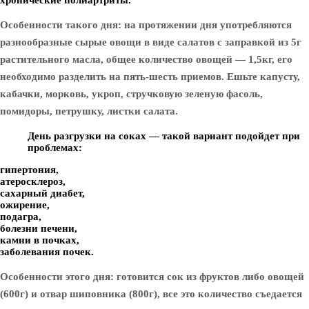
хронические полиартриты.
Особенности такого дня: на протяжении дня употребляются
разнообразные сырые овощи в виде салатов с заправкой из 5г
растительного масла, общее количество овощей — 1,5кг, его
необходимо разделить на пять-шесть приемов. Ешьте капусту,
кабачки, морковь, укроп, стручковую зеленую фасоль,
помидоры, петрушку, листки салата.
День разгрузки на соках — такой вариант подойдет при
проблемах:
гипертония,
атеросклероз,
сахарный диабет,
ожирение,
подагра,
болезни печени,
камни в почках,
заболевания почек.
Особенности этого дня: готовится сок из фруктов либо овощей
(600г) и отвар шиповника (800г), все это количество съедается