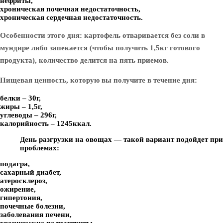
нефриты,
хроническая почечная недостаточность,
хроническая сердечная недостаточность.
Особенности этого дня: картофель отваривается без соли в
мундире либо запекается (чтобы получить 1,5кг готового
продукта), количество делится на пять приемов.
Пищевая ценность, которую вы получите в течение дня:
белки – 30г,
жиры – 1,5г,
углеводы – 296г,
калорийность – 1245ккал.
День разгрузки на овощах — такой вариант подойдет при
проблемах:
подагра,
сахарный диабет,
атеросклероз,
ожирение,
гипертония,
почечные болезни,
заболевания печени,