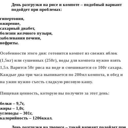
День разгрузки на рисе и компоте – подобный вариант
подойдет при проблемах:
гипертония,
ожирение,
сахарный диабет,
болезни желчного пузыря,
заболевания печени,
нефриты.
Особенности этого дня: готовится компот из свежих яблок
(1,5кг) или сушенных (250г), воды для компота нужно взять
1,5л. Варится 50г риса на воде и смешивается со 100г сахара.
Каждые два-три часа выпивается по 200мл компота, в обед и
на ужин нужно съесть сладкую рисовую кашу.
Пищевая ценность, которую вы получите за этот день:
белки – 9,7г,
жиры – 1,0г,
углеводы – 301г,
калорийность – 1206ккал.
День разгрузки на твороге – такой вариант подойдет при