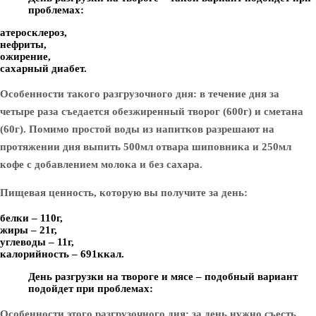
проблемах:
атеросклероз,
нефриты,
ожирение,
сахарный диабет.
Особенности такого разгрузочного дня: в течение дня за
четыре раза съедается обезжиренный творог (600г) и сметана
(60г). Помимо простой воды из напитков разрешают на
протяжении дня выпить 500мл отвара шиповника и 250мл
кофе с добавлением молока и без сахара.
Пищевая ценность, которую вы получите за день:
белки – 110г,
жиры – 21г,
углеводы – 11г,
калорийность – 691ккал.
День разгрузки на твороге и мясе – подобный вариант
подойдет при проблемах:
Особенности этого разгрузочного дня: за день нужно съесть