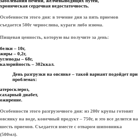
заболевания печени, желчевыводящих путей,
хроническая сердечная недостаточность.
Особенности этого дня: в течение дня за пять приемов
съедается 500г чернослива, кураги либо изюма.
Пищевая ценность, которую вы получите за день:
белки – 10г,
жиры – 0,2г,
углеводы – 68г,
калорийность – 302ккал.
День разгрузки на овсянке – такой вариант подойдет при
проблемах:
атеросклероз,
сахарный диабет,
ожирение.
Особенности этого разгрузочного дня: из 200г крупы готовят
овсянку на воде, конечный продукт – 750г, и это все делится на
шесть приемов. Съедается вместе с отваром шиповника
(500мл).