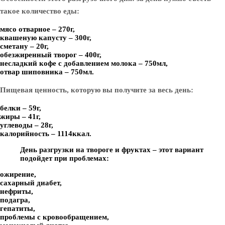
такое количество еды:
мясо отварное – 270г,
квашеную капусту – 300г,
сметану – 20г,
обезжиренный творог – 400г,
несладкий кофе с добавлением молока – 750мл,
отвар шиповника – 750мл.
Пищевая ценность, которую вы получите за весь день:
белки – 59г,
жиры – 41г,
углеводы – 28г,
калорийность – 1114ккал.
День разгрузки на твороге и фруктах – этот вариант
подойдет при проблемах:
ожирение,
сахарный диабет,
нефриты,
подагра,
гепатиты,
проблемы с кровообращением,