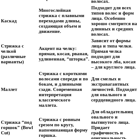
волосах.
Подходит для всех
Многослойная
типов волос и форм
стрижка с плавными
лица. Особенно
Каскад
переходами длины,
хорошо смотрится на
создающая объем и
длинных и средних
движение.
волосах.
Зависит от формы
Стрижка с
лица и типа челки.
Акцент на челку:
челкой
Прямая челка
прямая, косая, рваная,
(различные
подходит для
удлиненная, “шторка”.
варианты)
высокого лба, косая
– для круглого лица.
Стрижка с короткими
волосами спереди и по
Для смелых и
бокам, и длинными
экстравагантных
Маллет
сзади. Современная
личностей. Подходит
интерпретация
для овального и
классического
сердцевидного лица.
маллета.
Для обладательниц
овального и
Стрижка с ровным
Стрижка “под
вытянутого лица.
срезом по кругу,
горшок” (Bowl
Придает
напоминающая форму
Cut)
графичность и
горшка.
оригинальность