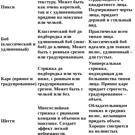
текстуру. Может быть
квадратного лица.
Пикси
как очень короткой,
Подчеркивает черты
так и с удлиненными
лица, придает
прядями на макушке
дерзкий и стильный
или челкой.
вид.
Классический боб до
Практически всем
подбородка или
типам лица.
Боб
удлиненный боб (лонг-
Классический боб
(классический и
боб) до ключиц. Может
идеален для тонких
удлиненный)
быть с ровным срезом
волос, удлиненный –
или градуированным.
для густых.
Универсальная
Стрижка до
стрижка,
подбородка или чуть
подходящая для
Каре (прямое и
ниже, с ровным или
большинства типов
градуированное)
градуированным
лица. Прямое каре
срезом. Может быть с
придает строгость,
челкой или без.
градуированное –
объем.
Обладательницам
Многослойная
тонких и средних
стрижка с рваными
волос, желающим
концами и объемом на
Шегги
придать объем.
макушке. Создает
Хорошо смотрится
эффект легкой
на волнистых
небрежности.