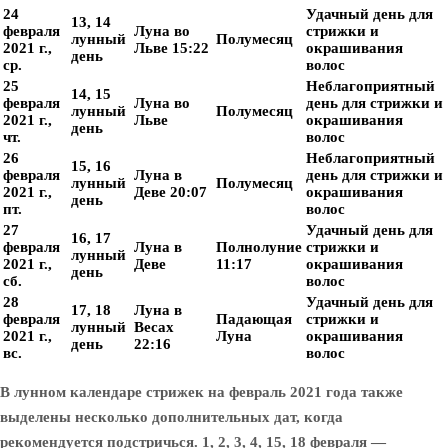
24
Удачный день для
13, 14
февраля
Луна во
стрижки и
лунный
Полумесяц
2021 г.,
Льве 15:22
окрашивания
день
ср.
волос
25
Неблагоприятный
14, 15
февраля
Луна во
день для стрижки и
лунный
Полумесяц
2021 г.,
Льве
окрашивания
день
чт.
волос
26
Неблагоприятный
15, 16
февраля
Луна в
день для стрижки и
лунный
Полумесяц
2021 г.,
Деве 20:07
окрашивания
день
пт.
волос
27
Удачный день для
16, 17
февраля
Луна в
Полнолуние
стрижки и
лунный
2021 г.,
Деве
11:17
окрашивания
день
сб.
волос
28
Удачный день для
17, 18
Луна в
февраля
Падающая
стрижки и
лунный
Весах
2021 г.,
Луна
окрашивания
день
22:16
вс.
волос
В лунном календаре стрижек на февраль 2021 года также
выделены несколько дополнительных дат, когда
рекомендуется подстричься. 1, 2, 3, 4, 15, 18 февраля —