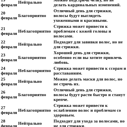
19
Можно подстричь челку, но не
Нейтрально
февраля
делать кардинальных изменений.
Отличный день для стрижки,
20
Благоприятно
волосы будут выглядеть
февраля
ухоженными и красивыми.
Стрижка может привести к
21
Неблагоприятно
проблемам с кожей головы и
февраля
волосами.
22
Подходит для завивки волос, но не
Нейтрально
февраля
для стрижки.
Хороший день для стрижки,
23
Благоприятно
особенно если вы хотите привлечь
февраля
любовь.
24
Стрижка может привести к ссорам и
Неблагоприятно
февраля
расставаниям.
25
Можно делать маски для волос, но
Нейтрально
февраля
не стричь их.
Отличный день для стрижки,
26
Благоприятно
волосы будут расти быстро и станут
февраля
крепче.
Стрижка может привести к
27
Неблагоприятно
ослаблению волос и проблемам со
февраля
здоровьем.
28
Подходит для ухода за волосами, но
Нейтрально
февраля
не для стрижки.