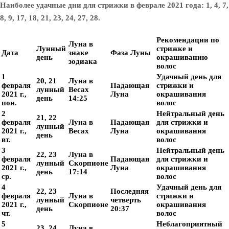
Наиболее удачные дни для стрижки в феврале 2021 года: 1, 4, 7,
8, 9, 17, 18, 21, 23, 24, 27, 28.
Рекомендации по
Луна в
Лунный
стрижке и
Дата
знаке
Фаза Луны
день
окрашиванию
зодиака
волос
1
Удачный день для
20, 21
Луна в
февраля
Падающая
стрижки и
лунный
Весах
2021 г.,
Луна
окрашивания
день
14:25
пон.
волос
2
Нейтральный день
21, 22
февраля
Луна в
Падающая
для стрижки и
лунный
2021 г.,
Весах
Луна
окрашивания
день
вт.
волос
3
Нейтральный день
22, 23
Луна в
февраля
Падающая
для стрижки и
лунный
Скорпионе
2021 г.,
Луна
окрашивания
день
17:14
ср.
волос
4
Удачный день для
22, 23
Последняя
февраля
Луна в
стрижки и
лунный
четверть
2021 г.,
Скорпионе
окрашивания
день
20:37
чт.
волос
5
Неблагоприятный
23, 24
Луна в