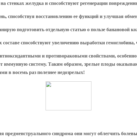
 на стенках желудка и способствуют регенерации поврежденн
ь, способствуя восстановлению ее функций и улучшая обмен
анирую подготовить отдельную статью о пользе банановой ко
х составе способствуют увеличению выработки гемоглобина, 
антиоксидантными и противораковыми свойствами, особенно 
ют иммунную систему. Таким образом, зрелые плоды оказыва
ми в восемь раз полезнее недозрелых!
я предменструального синдрома они могут облегчить болевы