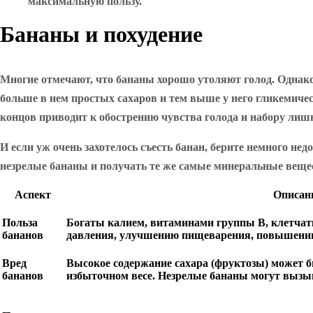
максимальную пользу.
Бананы и похудение
Многие отмечают, что бананы хорошо утоляют голод. Однако э
больше в нем простых сахаров и тем выше у него гликемиче
концов приводит к обострению чувства голода и набору лишн
И если уж очень захотелось съесть банан, берите немного не
незрелые бананы и получать те же самые минеральные вещест
Аспект
Описан
Польза
Богаты калием, витаминами группы B, клетчат
бананов
давления, улучшению пищеварения, повышению
Вред
Высокое содержание сахара (фруктозы) может б
бананов
избыточном весе. Незрелые бананы могут вызыв