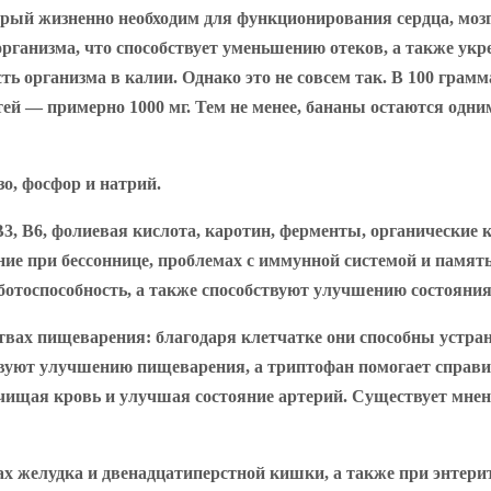
рый жизненно необходим для функционирования сердца, моз
ганизма, что способствует уменьшению отеков, а также укре
ть организма в калии. Однако это не совсем так. В 100 грамм
етей — примерно 1000 мг. Тем не менее, бананы остаются одн
о, фосфор и натрий.
 B3, B6, фолиевая кислота, каротин, ферменты, органические
ние при бессоннице, проблемах с иммунной системой и памят
тоспособность, а также способствуют улучшению состояния
ствах пищеварения: благодаря клетчатке они способны устр
вуют улучшению пищеварения, а триптофан помогает справить
очищая кровь и улучшая состояние артерий. Существует мнен
ах желудка и двенадцатиперстной кишки, а также при энтер