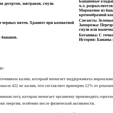
Банановые оладьи
 десертов, завтраков, смузи.
ч.л. разрыхлителя
Мороженое из бан
кремообразной ко
Спелость:
Зеленые
з черных пятен. Храните при комнатной
Заморозка:
Перезр
смузи или выпечк
Ботаника:
С точки
в бананов.
История:
Бананы в
де:
очником калия, который помогает поддерживать нормальное
 около 422 мг калия, что составляет примерно 12% от реком
инокислоту, которая помогает организму производить серото
я энергии, особенно после физической активности.