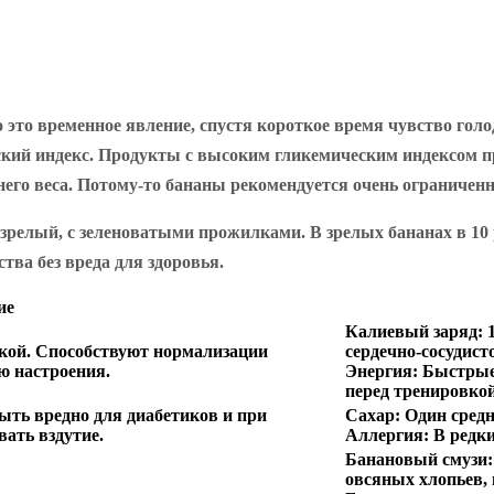
то временное явление, спустя короткое время чувство голода
ский индекс. Продукты с высоким гликемическим индексом пр
его веса. Потому-то бананы рекомендуется очень ограниченно
дозрелый, с зеленоватыми прожилками. В зрелых бананах в 10 
ва без вреда для здоровья.
ие
Калиевый заряд:
1
кой. Способствуют нормализации
сердечно-сосудист
 настроения.
Энергия:
Быстрые 
перед тренировкой
ыть вредно для диабетиков и при
Сахар:
Один средни
ать вздутие.
Аллергия:
В редки
Банановый смузи:
овсяных хлопьев,