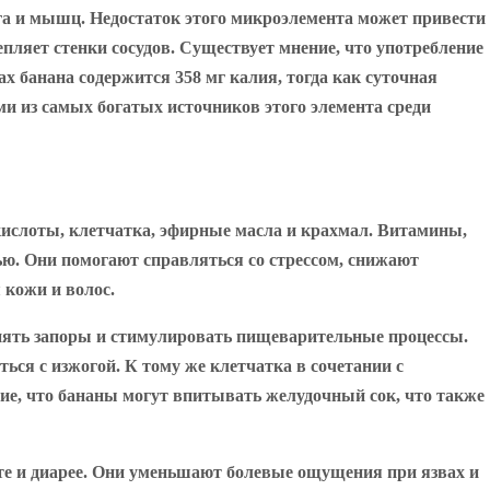
га и мышц. Недостаток этого микроэлемента может привести
пляет стенки сосудов. Существует мнение, что употребление
ах банана содержится 358 мг калия, тогда как суточная
ими из самых богатых источников этого элемента среди
 кислоты, клетчатка, эфирные масла и крахмал. Витамины,
ью. Они помогают справляться со стрессом, снижают
 кожи и волос.
анять запоры и стимулировать пищеварительные процессы.
ся с изжогой. К тому же клетчатка в сочетании с
ие, что бананы могут впитывать желудочный сок, что также
ите и диарее. Они уменьшают болевые ощущения при язвах и