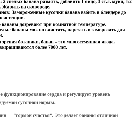
:
2 спелых банана размять, добавить 1 яйцо, 3 ст.л. муки, 1/2
. Жарить на сковороде.
анов:
Замороженные кусочки банана взбить в блендере до
нсистенции.
 бананы дозревают при комнатной температуре.
елые бананы можно очистить, нарезать и заморозить для
и.
 зрения ботаники, банан – это многосемянная ягода.
ыращиваются более 7000 лет.
 функционирование сердца и регулирует уровень
ендуемой суточной нормы.
нин — “гормон счастья”. Это делает бананы отличной