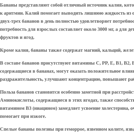
Бананы представляют собой отличный источник калия, кото
к аритмии. Калий помогает выводить лишнюю жидкость из ор
двух-трех бананов в день полностью удовлетворяет потребнос
потребность для взрослых составляет около 3000 мг, а для д
фруктов и ягод.
Кроме калия, бананы также содержат магний, кальций, желез
В составе бананов присутствуют витамины C, PP, E, B1, B2,
содержащиеся в бананах, могут оказать положительное влия
раздражительность, улучшают концентрацию, повышают рабо
Польза бананов становится особенно заметной при расстрой
Аминокислоты, содержащиеся в этих ягодах, также способст
витамином B3 (ниацином) замедляет усвоение холестерина, 
помогает при изжоге.
Спелые бананы полезны при геморрое, язвенном колите, язв