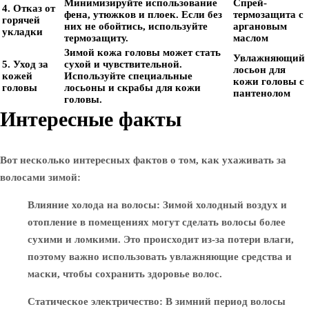
Минимизируйте использование
Спрей-
4. Отказ от
фена, утюжков и плоек. Если без
термозащита с
горячей
них не обойтись, используйте
аргановым
укладки
термозащиту.
маслом
Зимой кожа головы может стать
Увлажняющий
5. Уход за
сухой и чувствительной.
лосьон для
кожей
Используйте специальные
кожи головы с
головы
лосьоны и скрабы для кожи
пантенолом
головы.
Интересные факты
Вот несколько интересных фактов о том, как ухаживать за
волосами зимой:
Влияние холода на волосы
: Зимой холодный воздух и
отопление в помещениях могут сделать волосы более
сухими и ломкими. Это происходит из-за потери влаги,
поэтому важно использовать увлажняющие средства и
маски, чтобы сохранить здоровье волос.
Статическое электричество
: В зимний период волосы