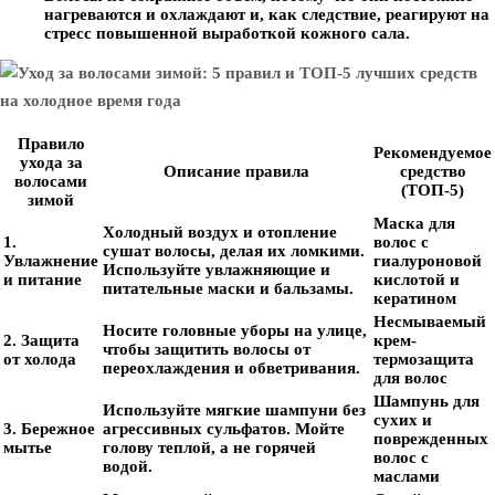
нагреваются и охлаждают и, как следствие, реагируют на
стресс повышенной выработкой кожного сала.
Правило
Рекомендуемое
ухода за
Описание правила
средство
волосами
(ТОП-5)
зимой
Маска для
Холодный воздух и отопление
1.
волос с
сушат волосы, делая их ломкими.
Увлажнение
гиалуроновой
Используйте увлажняющие и
и питание
кислотой и
питательные маски и бальзамы.
кератином
Несмываемый
Носите головные уборы на улице,
2. Защита
крем-
чтобы защитить волосы от
от холода
термозащита
переохлаждения и обветривания.
для волос
Шампунь для
Используйте мягкие шампуни без
сухих и
3. Бережное
агрессивных сульфатов. Мойте
поврежденных
мытье
голову теплой, а не горячей
волос с
водой.
маслами