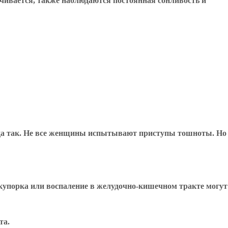
ичивается, также наблюдаются постоянная сонливость и
егда так. Не все женщины испытывают приступы тошноты. Но
акупорка или воспаление в желудочно-кишечном тракте могут
та.