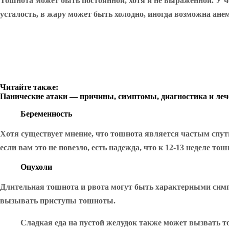
Тошнота может быть постоянной, хотя и не выраженной. У че
усталость, в жару может быть холодно, иногда возможна ане
Читайте также:
Панические атаки — причины, симптомы, диагностика и леч
Беременность
Хотя существует мнение, что тошнота является частым спут
если вам это не повезло, есть надежда, что к 12-13 неделе тош
Опухоли
Длительная тошнота и рвота могут быть характерными симпт
вызывать приступы тошноты.
Сладкая еда на пустой желудок также может вызвать то