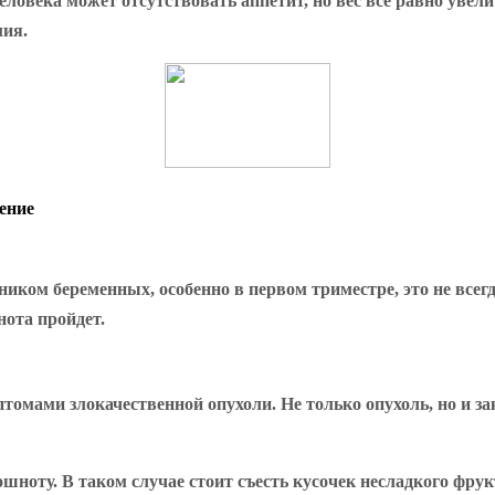
ловека может отсутствовать аппетит, но вес все равно увел
мия.
ение
ником беременных, особенно в первом триместре, это не вс
нота пройдет.
омами злокачественной опухоли. Не только опухоль, но и з
шноту. В таком случае стоит съесть кусочек несладкого фрук