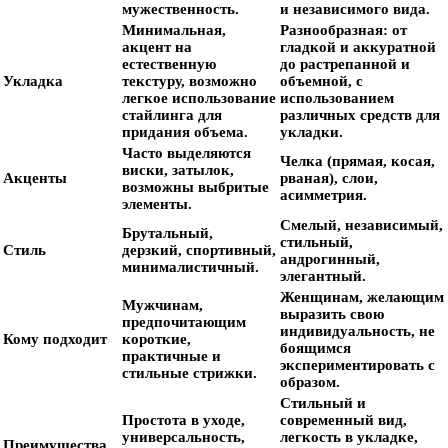
мужественность.
и независимого вида.
Минимальная,
Разнообразная: от
акцент на
гладкой и аккуратной
естественную
до растрепанной и
Укладка
текстуру, возможно
объемной, с
легкое использование
использованием
стайлинга для
различных средств для
придания объема.
укладки.
Часто выделяются
Челка (прямая, косая,
виски, затылок,
Акценты
рваная), слои,
возможны выбритые
асимметрия.
элементы.
Смелый, независимый,
Брутальный,
стильный,
Стиль
дерзкий, спортивный,
андрогинный,
минималистичный.
элегантный.
Женщинам, желающим
Мужчинам,
выразить свою
предпочитающим
индивидуальность, не
Кому подходит
короткие,
боящимся
практичные и
экспериментировать с
стильные стрижки.
образом.
Стильный и
Простота в уходе,
современный вид,
универсальность,
легкость в укладке,
Преимущества