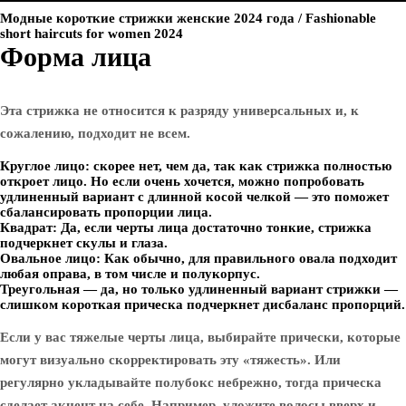
Модные короткие стрижки женские 2024 года / Fashionable
short haircuts for women 2024
Форма лица
Эта стрижка не относится к разряду универсальных и, к
сожалению, подходит не всем.
Круглое лицо: скорее нет, чем да, так как стрижка полностью
откроет лицо. Но если очень хочется, можно попробовать
удлиненный вариант с длинной косой челкой — это поможет
сбалансировать пропорции лица.
Квадрат: Да, если черты лица достаточно тонкие, стрижка
подчеркнет скулы и глаза.
Овальное лицо: Как обычно, для правильного овала подходит
любая оправа, в том числе и полукорпус.
Треугольная — да, но только удлиненный вариант стрижки —
слишком короткая прическа подчеркнет дисбаланс пропорций.
Если у вас тяжелые черты лица, выбирайте прически, которые
могут визуально скорректировать эту «тяжесть». Или
регулярно укладывайте полубокс небрежно, тогда прическа
сделает акцент на себе. Например, уложите волосы вверх и