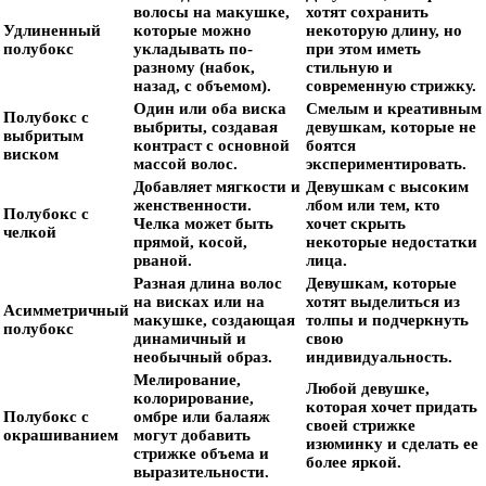
волосы на макушке,
хотят сохранить
Удлиненный
которые можно
некоторую длину, но
полубокс
укладывать по-
при этом иметь
разному (набок,
стильную и
назад, с объемом).
современную стрижку.
Один или оба виска
Смелым и креативным
Полубокс с
выбриты, создавая
девушкам, которые не
выбритым
контраст с основной
боятся
виском
массой волос.
экспериментировать.
Добавляет мягкости и
Девушкам с высоким
женственности.
лбом или тем, кто
Полубокс с
Челка может быть
хочет скрыть
челкой
прямой, косой,
некоторые недостатки
рваной.
лица.
Разная длина волос
Девушкам, которые
на висках или на
хотят выделиться из
Асимметричный
макушке, создающая
толпы и подчеркнуть
полубокс
динамичный и
свою
необычный образ.
индивидуальность.
Мелирование,
Любой девушке,
колорирование,
которая хочет придать
Полубокс с
омбре или балаяж
своей стрижке
окрашиванием
могут добавить
изюминку и сделать ее
стрижке объема и
более яркой.
выразительности.