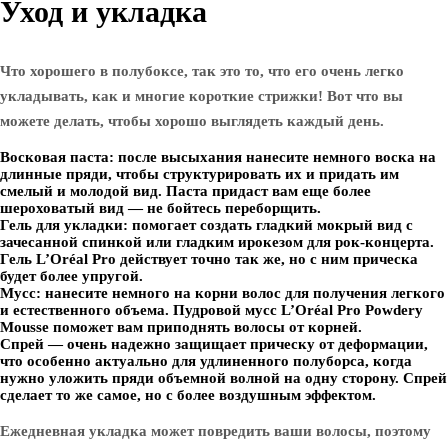
Уход и укладка
Что хорошего в полубоксе, так это то, что его очень легко
укладывать, как и многие короткие стрижки! Вот что вы
можете делать, чтобы хорошо выглядеть каждый день.
Восковая паста: после высыхания нанесите немного воска на
длинные пряди, чтобы структурировать их и придать им
смелый и молодой вид. Паста придаст вам еще более
шероховатый вид — не бойтесь переборщить.
Гель для укладки: помогает создать гладкий мокрый вид с
зачесанной спинкой или гладким ирокезом для рок-концерта.
Гель L’Oréal Pro действует точно так же, но с ним прическа
будет более упругой.
Мусс: нанесите немного на корни волос для получения легкого
и естественного объема. Пудровой мусс L’Oréal Pro Powdery
Mousse поможет вам приподнять волосы от корней.
Спрей — очень надежно защищает прическу от деформации,
что особенно актуально для удлиненного полуборса, когда
нужно уложить пряди объемной волной на одну сторону. Спрей
сделает то же самое, но с более воздушным эффектом.
Ежедневная укладка может повредить ваши волосы, поэтому