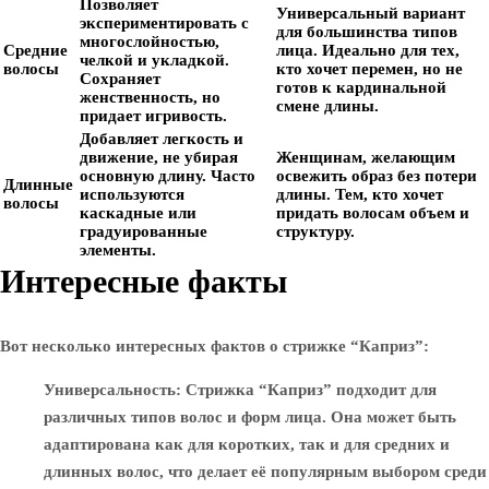
Позволяет
Универсальный вариант
экспериментировать с
для большинства типов
многослойностью,
Средние
лица. Идеально для тех,
челкой и укладкой.
волосы
кто хочет перемен, но не
Сохраняет
готов к кардинальной
женственность, но
смене длины.
придает игривость.
Добавляет легкость и
движение, не убирая
Женщинам, желающим
основную длину. Часто
освежить образ без потери
Длинные
используются
длины. Тем, кто хочет
волосы
каскадные или
придать волосам объем и
градуированные
структуру.
элементы.
Интересные факты
Вот несколько интересных фактов о стрижке “Каприз”:
Универсальность
: Стрижка “Каприз” подходит для
различных типов волос и форм лица. Она может быть
адаптирована как для коротких, так и для средних и
длинных волос, что делает её популярным выбором среди