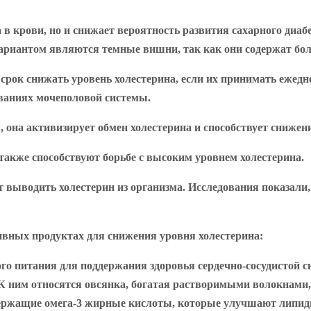
 в крови, но и снижает вероятность развития сахарного диаб
вариантом являются темные вишни, так как они содержат бо
рок снижать уровень холестерина, если их принимать ежедне
еваниях мочеполовой системы.
, она активизирует обмен холестерина и способствует сниже
также способствуют борьбе с высоким уровнем холестерина.
 выводить холестерин из организма. Исследования показали, 
ивных продуктах для снижения уровня холестерина:
го питания для поддержания здоровья сердечно-сосудистой 
. К ним относятся овсянка, богатая растворимыми волокнам
держащие омега-3 жирные кислоты, которые улучшают липид