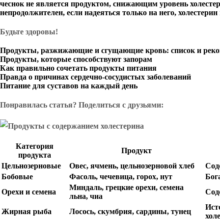
чеснок не является продуктом, снижающим уровень холестери
непродолжителен, если надеяться только на него, холестерин
Будьте здоровы!
Продукты, разжижающие и сгущающие кровь: список и рек
Продукты, которые способствуют запорам
Как правильно сочетать продукты питания
Правда о причинах сердечно-сосудистых заболеваний
Питание для суставов на каждый день
Понравилась статья? Поделиться с друзьями:
Категория
Продукт
продукта
Цельнозерновые
Овес, ячмень, цельнозерновой хлеб
Сод
Бобовые
Фасоль, чечевица, горох, нут
Бог
Миндаль, грецкие орехи, семена
Орехи и семена
Сод
льна, чиа
Ист
Жирная рыба
Лосось, скумбрия, сардины, тунец
холе