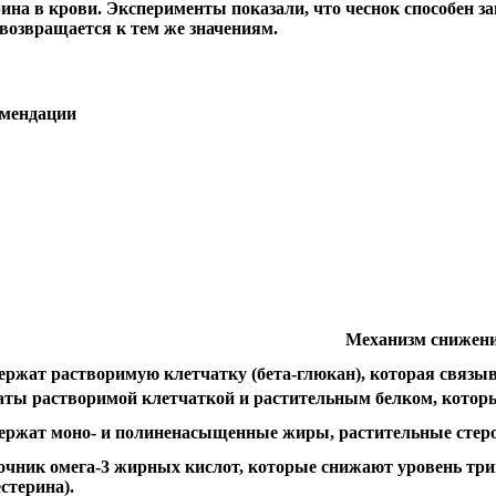
на в крови. Эксперименты показали, что чеснок способен за
 возвращается к тем же значениям.
омендации
Механизм снижени
ержат растворимую клетчатку (бета-глюкан), которая связыв
аты растворимой клетчаткой и растительным белком, которы
ержат моно- и полиненасыщенные жиры, растительные стер
очник омега-3 жирных кислот, которые снижают уровень тр
стерина).