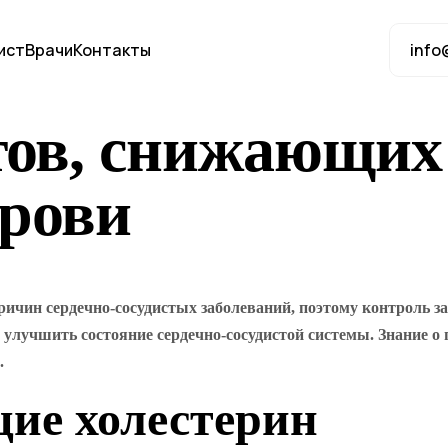
ист
Врачи
Контакты
info
тов, снижающих
крови
ичин сердечно-сосудистых заболеваний, поэтому контроль за 
 улучшить состояние сердечно-сосудистой системы. Знание о
.
ие холестерин