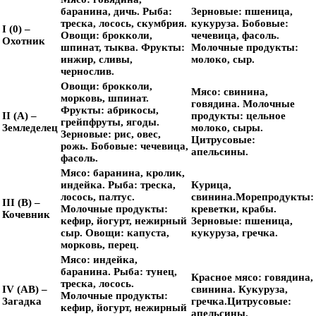
баранина, дичь.
Рыба:
Зерновые:
пшеница,
треска, лосось, скумбрия.
кукуруза.
Бобовые:
I (0) –
Овощи:
брокколи,
чечевица, фасоль.
Охотник
шпинат, тыква.
Фрукты:
Молочные продукты:
инжир, сливы,
молоко, сыр.
чернослив.
Овощи:
брокколи,
Мясо:
свинина,
морковь, шпинат.
говядина.
Молочные
Фрукты:
абрикосы,
II (A) –
продукты:
цельное
грейпфруты, ягоды.
Земледелец
молоко, сыры.
Зерновые:
рис, овес,
Цитрусовые:
рожь.
Бобовые:
чечевица,
апельсины.
фасоль.
Мясо:
баранина, кролик,
индейка.
Рыба:
треска,
Курица,
лосось, палтус.
свинина.
Морепродукты:
III (B) –
Молочные продукты:
креветки, крабы.
Кочевник
кефир, йогурт, нежирный
Зерновые:
пшеница,
сыр.
Овощи:
капуста,
кукуруза, гречка.
морковь, перец.
Мясо:
индейка,
баранина.
Рыба:
тунец,
Красное мясо:
говядина,
треска, лосось.
IV (AB) –
свинина.
Кукуруза,
Молочные продукты:
Загадка
гречка.
Цитрусовые:
кефир, йогурт, нежирный
апельсины.