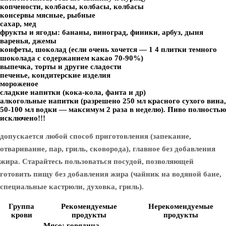
копчености, колбасы, колбасы, колбасы
консервы мясные, рыбные
сахар, мед
фрукты и ягоды: бананы, виноград, финики, арбуз, дыня
варенья, джемы
конфеты, шоколад (если очень хочется — 1 4 плитки темного
шоколада с содержанием какао 70-90%)
выпечка, торты и другие сладости
печенье, кондитерские изделия
мороженое
сладкие напитки (кока-кола, фанта и др)
алкогольные напитки (разрешено 250 мл красного сухого вина,
50-100 мл водки — максимум 2 раза в неделю). Пиво полностью
исключено!!!
допускается любой способ приготовления (запекание,
отваривание, пар, гриль, сковорода), главное без добавления
жира. Старайтесь пользоваться посудой, позволяющей
готовить пищу без добавления жира (чайник на водяной бане,
специальные кастрюли, духовка, гриль).
Группа
Рекомендуемые
Нерекомендуемые
крови
продукты
продукты
Мясо:
говядина,