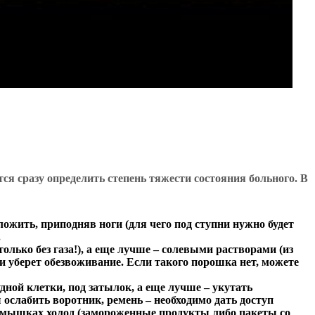
ся сразу определить степень тяжести состояния больного. В
уложить, приподняв ноги (для чего под ступни нужно будет
.
лько без газа!), а еще лучше – солевыми растворами (из
 уберет обезвоживание. Если такого порошка нет, можете
дной клетки, под затылок, а еще лучше – укутать
ослабить воротник, ремень – необходимо дать доступ
 подмышках холод (замороженные продукты либо пакеты со