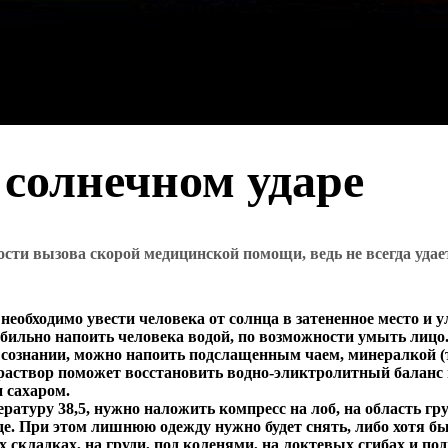
солнечном ударе
сти вызова скорой медицинской помощи, ведь не всегда удает
 необходимо увести человека от солнца в затененное место и 
обильно напоить человека водой, по возможности умыть лицо
сознании, можно напоить подслащенным чаем, минералкой (то
аствор поможет восстановить водно-эликтролитный баланс и
 сахаром.
атуру 38,5, нужно наложить компресс на лоб, на область гру
. При этом лишнюю одежду нужно будет снять, либо хотя бы 
ых складках, на груди, под коленями, на локтевых сгибах и