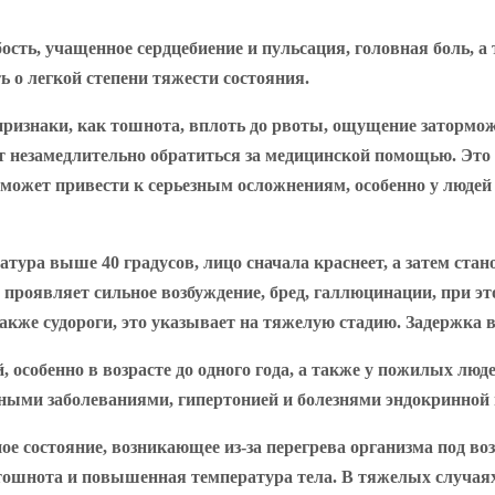
сть, учащенное сердцебиение и пульсация, головная боль, 
ь о легкой степени тяжести состояния.
изнаки, как тошнота, вплоть до рвоты, ощущение заторможе
т незамедлительно обратиться за медицинской помощью. Это 
 может привести к серьезным осложнениям, особенно у людей
ура выше 40 градусов, лицо сначала краснеет, а затем стан
, проявляет сильное возбуждение, бред, галлюцинации, при 
также судороги, это указывает на тяжелую стадию. Задержка 
 особенно в возрасте до одного года, а также у пожилых люде
чными заболеваниями, гипертонией и болезнями эндокринной 
ное состояние, возникающее из-за перегрева организма под 
тошнота и повышенная температура тела. В тяжелых случаях