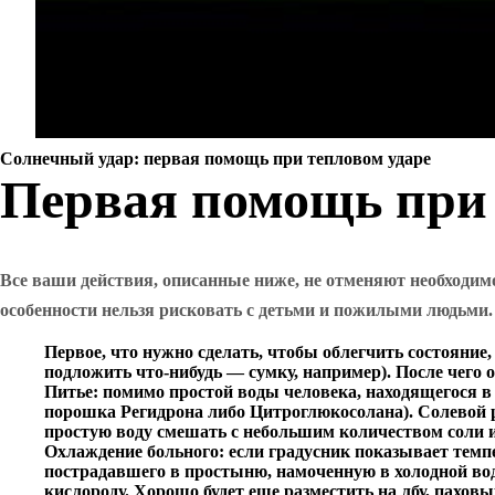
Солнечный удар: первая помощь при тепловом ударе
Первая помощь при 
Все ваши действия, описанные ниже, не отменяют необходимо
особенности нельзя рисковать с детьми и пожилыми людьми.
Первое, что нужно сделать, чтобы облегчить состояние,
подложить что-нибудь — сумку, например). После чего 
Питье: помимо простой воды человека, находящегося в 
порошка Регидрона либо Цитроглюкосолана). Солевой р
простую воду смешать с небольшим количеством соли и
Охлаждение больного: если градусник показывает темпер
пострадавшего в простыню, намоченную в холодной воде
кислороду. Хорошо будет еще разместить на лбу, пахов