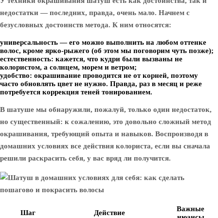
У техники окрашивания шатуш есть как достоинства, так и
недостатки — последних, правда, очень мало. Начнем с
безусловных достоинств метода. К ним относятся:
универсальность — его можно выполнить на любом оттенке
волос, кроме ярко-рыжего (об этом мы поговорим чуть позже);
естественность: кажется, что кудри были вызваны не
колористом, а солнцем, морем и ветром;
удобство: окрашивание проводится не от корней, поэтому
часто обновлять цвет не нужно. Правда, раз в месяц и реже
потребуется коррекция теней тонированием.
В шатуше мы обнаружили, пожалуй, только один недостаток,
но существенный: к сожалению, это довольно сложный метод
окрашивания, требующий опыта и навыков. Воспроизводя в
домашних условиях все действия колориста, если вы сначала
решили раскрасить себя, у вас вряд ли получится.
Важные
Шаг
Действие
нюансы