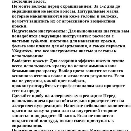
состояние волос.
Не мойте волосы перед окрашиванием:
За 1-2 дня до
окрашивания не мойте волосы. Натуральные масла,
которые накапливаются на коже головы и волосах,
помогут защитить их от агрессивного воздействия
краски.
Подготовьте инструменты:
Для выполнения шатуша вам
понадобятся следующие инструменты: расческа с
частыми зубьями, кисточка для нанесения краски,
фольга или пленка для обертывания, а также перчатки.
Убедитесь, что все инструменты чистые и готовы к
использованию.
Выберите краску:
Для создания эффекта шатуш лучше
всего использовать краску на основе аммиака или
безаммиачную краску. Выбор цвета зависит от вашего
основного оттенка волос и желаемого результата. Если
вы не уверены, какой цвет выбрать,
проконсультируйтесь с профессионалом или проведите
тест на пряди.
Сделайте пробу на аллергическую реакцию:
Перед
использованием краски обязательно проведите тест на
аллергическую реакцию. Нанесите небольшое количество
краски на кожу за ухом или на внутренней стороне
запястья и подождите 48 часов. Если не появится
покраснений или зуда, можно смело приступать к
окрашиванию.
Подготовьте волосы к окрашиванию:
Расчешите волосы,