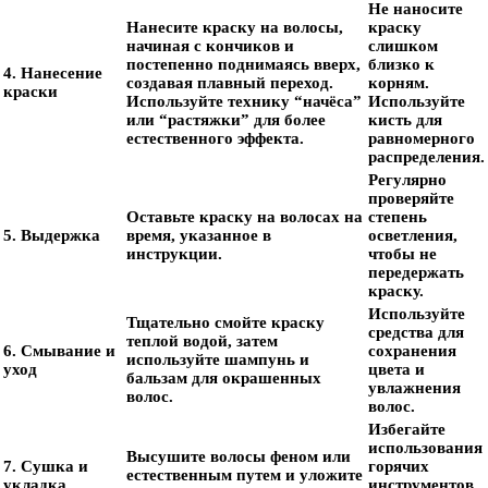
Не наносите
Нанесите краску на волосы,
краску
начиная с кончиков и
слишком
постепенно поднимаясь вверх,
близко к
4. Нанесение
создавая плавный переход.
корням.
краски
Используйте технику “начёса”
Используйте
или “растяжки” для более
кисть для
естественного эффекта.
равномерного
распределения.
Регулярно
проверяйте
Оставьте краску на волосах на
степень
5. Выдержка
время, указанное в
осветления,
инструкции.
чтобы не
передержать
краску.
Используйте
Тщательно смойте краску
средства для
теплой водой, затем
6. Смывание и
сохранения
используйте шампунь и
уход
цвета и
бальзам для окрашенных
увлажнения
волос.
волос.
Избегайте
использования
Высушите волосы феном или
7. Сушка и
горячих
естественным путем и уложите
укладка
инструментов