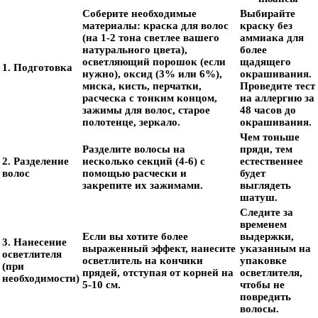
Соберите необходимые
Выбирайте
материалы: краска для волос
краску без
(на 1-2 тона светлее вашего
аммиака для
натурального цвета),
более
осветляющий порошок (если
щадящего
1. Подготовка
нужно), оксид (3% или 6%),
окрашивания.
миска, кисть, перчатки,
Проведите тест
расческа с тонким концом,
на аллергию за
зажимы для волос, старое
48 часов до
полотенце, зеркало.
окрашивания.
Чем тоньше
Разделите волосы на
пряди, тем
2. Разделение
несколько секций (4-6) с
естественнее
волос
помощью расчески и
будет
закрепите их зажимами.
выглядеть
шатуш.
Следите за
временем
Если вы хотите более
выдержки,
3. Нанесение
выраженный эффект, нанесите
указанным на
осветлителя
осветлитель на кончики
упаковке
(при
прядей, отступая от корней на
осветлителя,
необходимости)
5-10 см.
чтобы не
повредить
волосы.