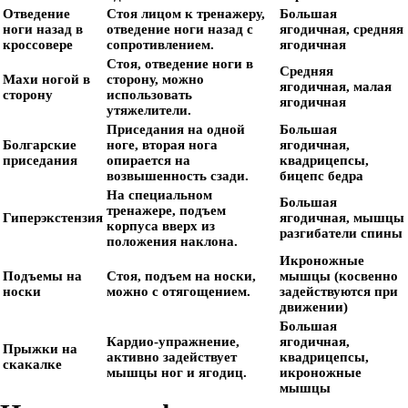
Отведение
Стоя лицом к тренажеру,
Большая
ноги назад в
отведение ноги назад с
ягодичная, средняя
кроссовере
сопротивлением.
ягодичная
Стоя, отведение ноги в
Средняя
Махи ногой в
сторону, можно
ягодичная, малая
сторону
использовать
ягодичная
утяжелители.
Приседания на одной
Большая
Болгарские
ноге, вторая нога
ягодичная,
приседания
опирается на
квадрицепсы,
возвышенность сзади.
бицепс бедра
На специальном
Большая
тренажере, подъем
Гиперэкстензия
ягодичная, мышцы
корпуса вверх из
разгибатели спины
положения наклона.
Икроножные
Подъемы на
Стоя, подъем на носки,
мышцы (косвенно
носки
можно с отягощением.
задействуются при
движении)
Большая
Кардио-упражнение,
ягодичная,
Прыжки на
активно задействует
квадрицепсы,
скакалке
мышцы ног и ягодиц.
икроножные
мышцы