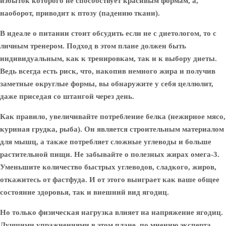
избыток которого не способствует красивым формам, а,
наоборот, приводит к птозу (падению ткани).
В идеале о питании стоит обсудить если не с диетологом, то с
личным тренером. Подход в этом плане должен быть
индивидуальным, как к тренировкам, так и к выбору диеты.
Ведь всегда есть риск, что, накопив немного жира и получив
заметные округлые формы, вы обнаружите у себя целлюлит,
даже приседая со штангой через день.
Как правило, увеличивайте потребление белка (нежирное мясо,
куриная грудка, рыба). Он является строительным материалом
для мышц, а также потребляет сложные углеводы и больше
растительной пищи. Не забывайте о полезных жирах омега-3.
Уменьшите количество быстрых углеводов, сладкого, жиров,
откажитесь от фастфуда. И от этого выиграет как ваше общее
состояние здоровья, так и внешний вид ягодиц.
Но только физическая нагрузка влияет на напряжение ягодиц.
Лучшими упражнениями в этом плане, по мнению эксперта,