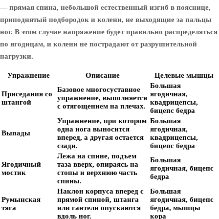
— прямая спина, небольшой естественный изгиб в пояснице,
приподнятый подбородок и колени, не выходящие за пальцы
ног. В этом случае напряжение будет правильно распределяться
по ягодицам, и колени не пострадают от разрушительной
нагрузки.
Упражнение
Описание
Целевые мышцы
Большая
Базовое многосуставное
Приседания со
ягодичная,
упражнение, выполняется
штангой
квадрицепсы,
с отягощением на плечах.
бицепс бедра
Упражнение, при котором
Большая
одна нога выносится
ягодичная,
Выпады
вперед, а другая остается
квадрицепсы,
сзади.
бицепс бедра
Лежа на спине, подъем
Большая
Ягодичный
таза вверх, опираясь на
ягодичная, бицепс
мостик
стопы и верхнюю часть
бедра
спины.
Наклон корпуса вперед с
Большая
Румынская
прямой спиной, штанга
ягодичная, бицепс
тяга
или гантели опускаются
бедра, мышцы
вдоль ног.
кора