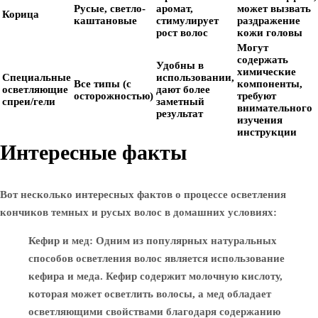
Русые, светло-
аромат,
может вызвать
Корица
каштановые
стимулирует
раздражение
рост волос
кожи головы
Могут
содержать
Удобны в
химические
Специальные
использовании,
Все типы (с
компоненты,
осветляющие
дают более
осторожностью)
требуют
спреи/гели
заметный
внимательного
результат
изучения
инструкции
Интересные факты
Вот несколько интересных фактов о процессе осветления
кончиков темных и русых волос в домашних условиях:
Кефир и мед
: Одним из популярных натуральных
способов осветления волос является использование
кефира и меда. Кефир содержит молочную кислоту,
которая может осветлить волосы, а мед обладает
осветляющими свойствами благодаря содержанию