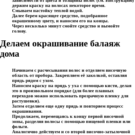
зависимости от цвета и толщины волос (см. Инструкцию)
держим краску на волосах некоторое время.
Смываем настойку теплой водой.
Далее берем красящее средство, подобранное
окрашенному цвету, и наносим его на концы.
Через несколько минут смойте средство и вымойте
голову.
Делаем окрашивание балаяж
дома
Начинаем с расчесывания волос и отделяем височную
область от пробора. Закрепляем её заколкой, оставляя
прядь рядом с ухом.
Наносим краску на прядь у уха с помощью кисти, делая
это в произвольном порядке (для более плавных
переходов можно использовать прозрачную пленку для
растушевки).
Затем отделяем еще одну прядь и повторяем процесс
окрашивания.
Продолжаем, перемещаясь к концу первой височной
зоны, разделяя волосы с помощью пищевой пленки или
фольги.
Аналогично действуем и со второй височно-затылочной