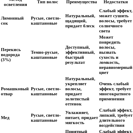
Тип волос
Преимущества
Недостатки
осветления
Слабый эффект,
Натуральный,
может сушить
Лимонный
Русые, светло-
щадящий,
волосы, требует
сок
каштановые
придает блеск
солнечного
света
Может
повредить
Доступный,
волосы,
Перекись
Темно-русые,
эффективный,
вызвать
водорода
каштановые
быстрый
сухость и
(3%)
результат
ломкость,
неравномерный
цвет
Натуральный,
укрепляет
Очень слабый
Ромашковый
Русые, светло-
волосы,
эффект, требует
отвар
каштановые
придает
многократного
золотистый
применения
оттенок
Слабый эффект,
Увлажняет,
Русые, светло-
липкий, требует
Мед
питает, придает
каштановые
длительного
мягкость
воздействия
Приятный
Слабый эффект,